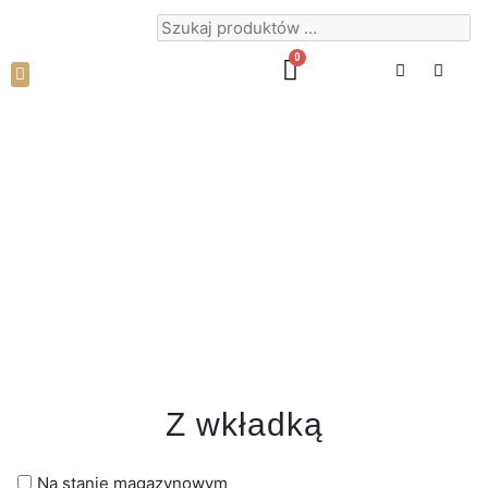
DORADZTWO TECHNOLOGICZNE
Z wkładką
Na stanie magazynowym