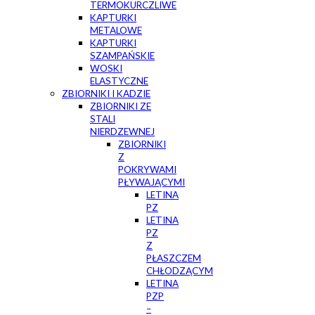
TERMOKURCZLIWE
KAPTURKI
METALOWE
KAPTURKI
SZAMPAŃSKIE
WOSKI
ELASTYCZNE
ZBIORNIKI I KADZIE
ZBIORNIKI ZE
STALI
NIERDZEWNEJ
ZBIORNIKI
Z
POKRYWAMI
PŁYWAJĄCYMI
LETINA
PZ
LETINA
PZ
Z
PŁASZCZEM
CHŁODZĄCYM
LETINA
PZP
–