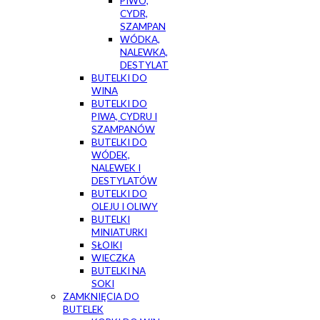
PIWO,
CYDR,
SZAMPAN
WÓDKA,
NALEWKA,
DESTYLAT
BUTELKI DO
WINA
BUTELKI DO
PIWA, CYDRU I
SZAMPANÓW
BUTELKI DO
WÓDEK,
NALEWEK I
DESTYLATÓW
BUTELKI DO
OLEJU I OLIWY
BUTELKI
MINIATURKI
SŁOIKI
WIECZKA
BUTELKI NA
SOKI
ZAMKNIĘCIA DO
BUTELEK