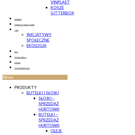
VINPLAST
KOSZE
GITTERBOX
WYPRZEDAŻ
DORADZTWO TECHNOLOGICZNE
O NAS
INICJATYWY
SPOŁECZNE
EKOLOGIA
BLOG
WYSYŁKA I ZWROTY
KONTAKT
POLITYKA PRYWATNOŚCI
Menu
PRODUKTY
BUTELKI I SŁOIKI
SŁOIKI –
SPRZEDAŻ
HURTOWA
BUTELKI –
SPRZEDAŻ
HURTOWA
OLEJE,