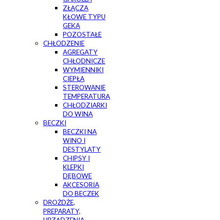
ZŁĄCZA
KŁOWE TYPU
GEKA
POZOSTAŁE
CHŁODZENIE
AGREGATY
CHŁODNICZE
WYMIENNIKI
CIEPŁA
STEROWANIE
TEMPERATURĄ
CHŁODZIARKI
DO WINA
BECZKI
BECZKI NA
WINO I
DESTYLATY
CHIPSY I
KLEPKI
DĘBOWE
AKCESORIA
DO BECZEK
DROŻDŻE,
PREPARATY,