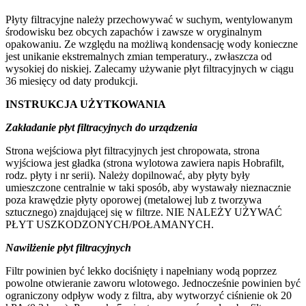
Płyty filtracyjne należy przechowywać w suchym, wentylowanym
środowisku bez obcych zapachów i zawsze w oryginalnym
opakowaniu. Ze względu na możliwą kondensację wody konieczne
jest unikanie ekstremalnych zmian temperatury., zwłaszcza od
wysokiej do niskiej. Zalecamy używanie płyt filtracyjnych w ciągu
36 miesięcy od daty produkcji.
INSTRUKCJA UŻYTKOWANIA
Zakładanie płyt filtracyjnych do urządzenia
Strona wejściowa płyt filtracyjnych jest chropowata, strona
wyjściowa jest gładka (strona wylotowa zawiera napis Hobrafilt,
rodz. płyty i nr serii). Należy dopilnować, aby płyty były
umieszczone centralnie w taki sposób, aby wystawały nieznacznie
poza krawędzie płyty oporowej (metalowej lub z tworzywa
sztucznego) znajdującej się w filtrze. NIE NALEŻY UŻYWAĆ
PŁYT USZKODZONYCH/POŁAMANYCH.
Nawilżenie płyt filtracyjnych
Filtr powinien być lekko dociśnięty i napełniany wodą poprzez
powolne otwieranie zaworu wlotowego. Jednocześnie powinien być
ograniczony odpływ wody z filtra, aby wytworzyć ciśnienie ok 20