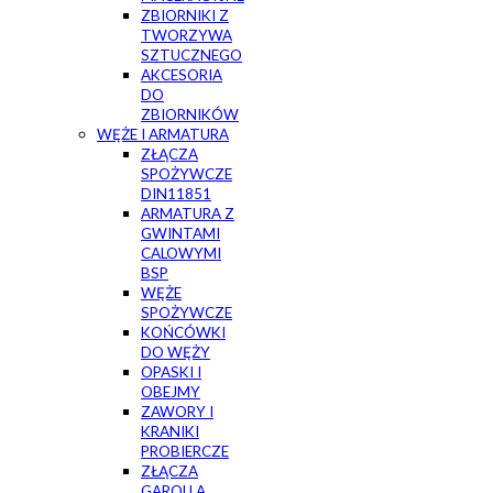
ZBIORNIKI Z
TWORZYWA
SZTUCZNEGO
AKCESORIA
DO
ZBIORNIKÓW
WĘŻE I ARMATURA
ZŁĄCZA
SPOŻYWCZE
DIN11851
ARMATURA Z
GWINTAMI
CALOWYMI
BSP
WĘŻE
SPOŻYWCZE
KOŃCÓWKI
DO WĘŻY
OPASKI I
OBEJMY
ZAWORY I
KRANIKI
PROBIERCZE
ZŁĄCZA
GAROLLA