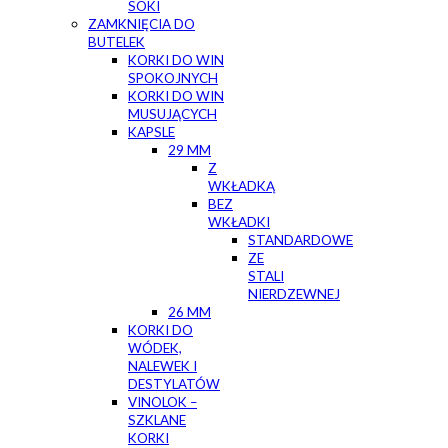
SOKI
ZAMKNIĘCIA DO
BUTELEK
KORKI DO WIN
SPOKOJNYCH
KORKI DO WIN
MUSUJĄCYCH
KAPSLE
29 MM
Z
WKŁADKĄ
BEZ
WKŁADKI
STANDARDOWE
ZE
STALI
NIERDZEWNEJ
26 MM
KORKI DO
WÓDEK,
NALEWEK I
DESTYLATÓW
VINOLOK –
SZKLANE
KORKI