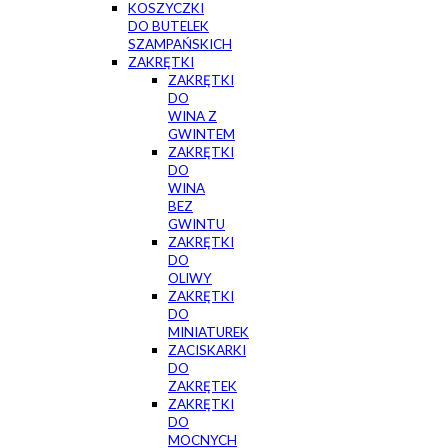
KOSZYCZKI
DO BUTELEK
SZAMPAŃSKICH
ZAKRĘTKI
ZAKRĘTKI
DO
WINA Z
GWINTEM
ZAKRĘTKI
DO
WINA
BEZ
GWINTU
ZAKRĘTKI
DO
OLIWY
ZAKRĘTKI
DO
MINIATUREK
ZACISKARKI
DO
ZAKRĘTEK
ZAKRĘTKI
DO
MOCNYCH