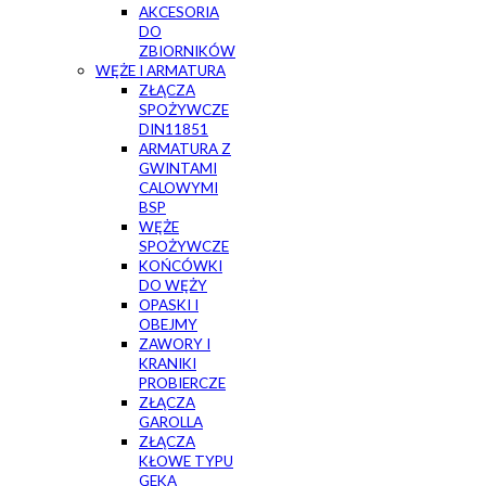
AKCESORIA
DO
ZBIORNIKÓW
WĘŻE I ARMATURA
ZŁĄCZA
SPOŻYWCZE
DIN11851
ARMATURA Z
GWINTAMI
CALOWYMI
BSP
WĘŻE
SPOŻYWCZE
KOŃCÓWKI
DO WĘŻY
OPASKI I
OBEJMY
ZAWORY I
KRANIKI
PROBIERCZE
ZŁĄCZA
GAROLLA
ZŁĄCZA
KŁOWE TYPU
GEKA