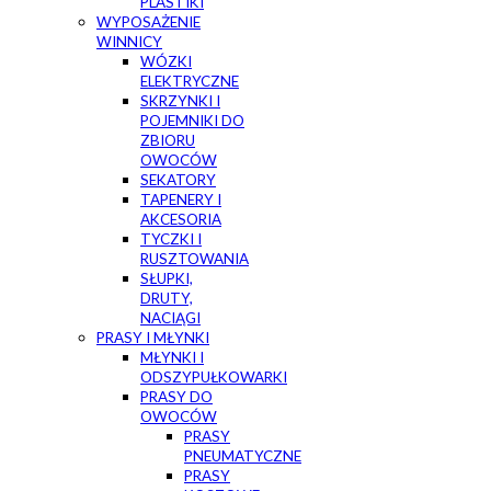
PLASTIKI
WYPOSAŻENIE
WINNICY
WÓZKI
ELEKTRYCZNE
SKRZYNKI I
POJEMNIKI DO
ZBIORU
OWOCÓW
SEKATORY
TAPENERY I
AKCESORIA
TYCZKI I
RUSZTOWANIA
SŁUPKI,
DRUTY,
NACIĄGI
PRASY I MŁYNKI
MŁYNKI I
ODSZYPUŁKOWARKI
PRASY DO
OWOCÓW
PRASY
PNEUMATYCZNE
PRASY