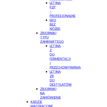
LETINA
PZP
–
PROFESJONALNE
EKO
BEZ
NÓŻEK
ZBIORNIKI
TYPU
ZAMKNIĘTEGO
LETINA
Z
DO
FERMENTACJI
I
PRZECHOWYWANIA
LETINA
ZR
DO
DESTYLATÓW
ZBIORNIKI
NA
ZAMÓWIENIE
KADZIE
MACERACYJNE