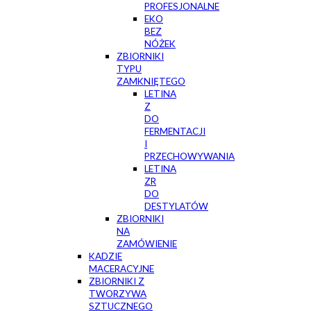
PROFESJONALNE
EKO
BEZ
NÓŻEK
ZBIORNIKI
TYPU
ZAMKNIĘTEGO
LETINA
Z
DO
FERMENTACJI
I
PRZECHOWYWANIA
LETINA
ZR
DO
DESTYLATÓW
ZBIORNIKI
NA
ZAMÓWIENIE
KADZIE
MACERACYJNE
ZBIORNIKI Z
TWORZYWA
SZTUCZNEGO