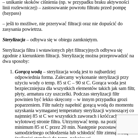
– unikanie skoków ciśnienia (np. w przypadku braku aktywności
linii rozlewniczej) – zastosowanie powrotu filtratu przed pompę
(baypass)
– jeśli to możliwe, nie przerywać filtracji oraz nie dopuścić do
zasysania powietrza.
Sterylizacja
– odbywa się w obiegu zamkniętym.
Sterylizacja filtra i wstawionych płyt filtracyjnych odbywa się
zgodnie z kierunkiem filtracji. Sterylizację można przeprowadzić na
dwa sposoby:
Gorącą wodą
– sterylizacja wodą jest to najbardziej
odpowiednia forma. Zalecamy wykonanie sterylizacji przy
użyciu wody o temp. 85 st C – 90 st C. Gorąca woda jest
bezpieczniejsza dla wszystkich elementów takich jak sam filtr,
płyty, armatura czy uszczelki. Podczas sterylizacji filtr
powinien być lekko skręcony – w innym przypadku grozi
poparzeniem. Filtr należy napełnić gorącą wodą do momentu
uzyskania wymaganej temperatury sterylizacji wynoszącej co
najmniej 85 st C we wszystkich zaworach i króćcach na
wylotowej stronie filtra. Utrzymywać temp. na poziomie
minimum 85 st C przez 20 min. Następnie pozostawić filtr do
samodzielnego ochłodzenia lub schłodzić filtr zimną wodą