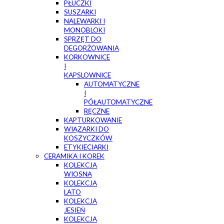
PŁUCZKI
SUSZARKI
NALEWARKI I
MONOBLOKI
SPRZĘT DO
DEGORŻOWANIA
KORKOWNICE
I
KAPSLOWNICE
AUTOMATYCZNE
I
PÓŁAUTOMATYCZNE
RĘCZNE
KAPTURKOWANIE
WIĄZARKI DO
KOSZYCZKÓW
ETYKIECIARKI
CERAMIKA I KOREK
KOLEKCJA
WIOSNA
KOLEKCJA
LATO
KOLEKCJA
JESIEŃ
KOLEKCJA