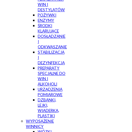
WIN I
DESTYLATÓW
POŻYWKI
ENZYMY
ŚRODKI
KLARUJĄCE
DOSŁADZANIE
I
ODKWASZANIE
STABILIZACJA
I
DEZYNFEKCJA
PREPARATY
SPECJALNE DO
WIN I
ALKOHOLI
URZĄDZENIA
POMIAROWE
DZBANKI,
LEJKI,
WIADERKA,
PLASTIKI
WYPOSAŻENIE
WINNICY
WÓZKI