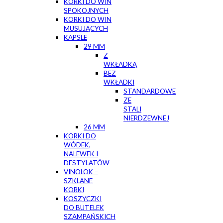
KORKI DO WIN
SPOKOJNYCH
KORKI DO WIN
MUSUJĄCYCH
KAPSLE
29 MM
Z
WKŁADKĄ
BEZ
WKŁADKI
STANDARDOWE
ZE
STALI
NIERDZEWNEJ
26 MM
KORKI DO
WÓDEK,
NALEWEK I
DESTYLATÓW
VINOLOK –
SZKLANE
KORKI
KOSZYCZKI
DO BUTELEK
SZAMPAŃSKICH