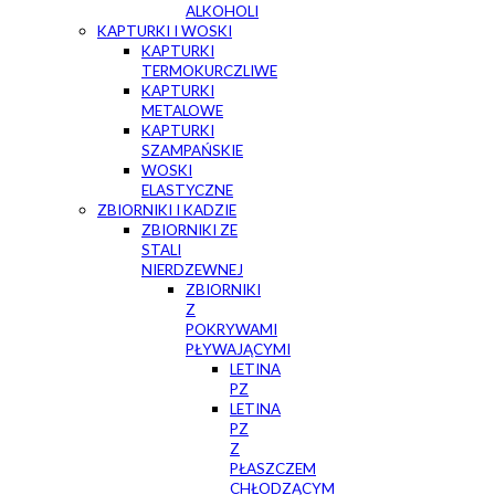
ALKOHOLI
KAPTURKI I WOSKI
KAPTURKI
TERMOKURCZLIWE
KAPTURKI
METALOWE
KAPTURKI
SZAMPAŃSKIE
WOSKI
ELASTYCZNE
ZBIORNIKI I KADZIE
ZBIORNIKI ZE
STALI
NIERDZEWNEJ
ZBIORNIKI
Z
POKRYWAMI
PŁYWAJĄCYMI
LETINA
PZ
LETINA
PZ
Z
PŁASZCZEM
CHŁODZĄCYM