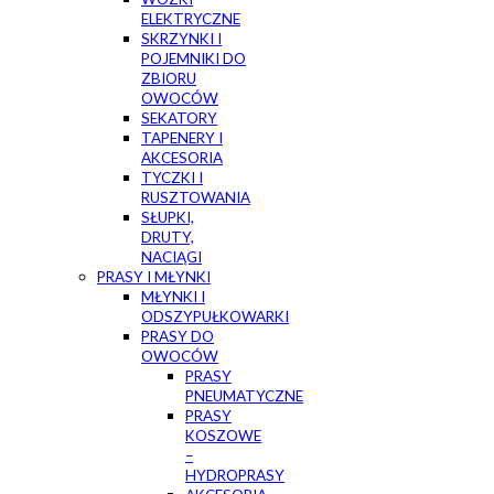
ELEKTRYCZNE
SKRZYNKI I
POJEMNIKI DO
ZBIORU
OWOCÓW
SEKATORY
TAPENERY I
AKCESORIA
TYCZKI I
RUSZTOWANIA
SŁUPKI,
DRUTY,
NACIĄGI
PRASY I MŁYNKI
MŁYNKI I
ODSZYPUŁKOWARKI
PRASY DO
OWOCÓW
PRASY
PNEUMATYCZNE
PRASY
KOSZOWE
–
HYDROPRASY