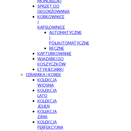
MONOBLOKI
SPRZĘT DO
DEGORŻOWANIA
KORKOWNICE
I
KAPSLOWNICE
AUTOMATYCZNE
I
PÓŁAUTOMATYCZNE
RĘCZNE
KAPTURKOWANIE
WIĄZARKI DO
KOSZYCZKÓW
ETYKIECIARKI
CERAMIKA I KOREK
KOLEKCJA
WIOSNA
KOLEKCJA
LATO
KOLEKCJA
JESIEŃ
KOLEKCJA
ZIMA
KOLEKCJA
PERFEKCYJNA