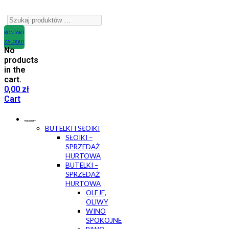
KONTAKT
ZALOGUJ
No
products
in the
cart.
0,00
zł
Cart
PRODUKTY
BUTELKI I SŁOIKI
SŁOIKI –
SPRZEDAŻ
HURTOWA
BUTELKI –
SPRZEDAŻ
HURTOWA
OLEJE,
OLIWY
WINO
SPOKOJNE