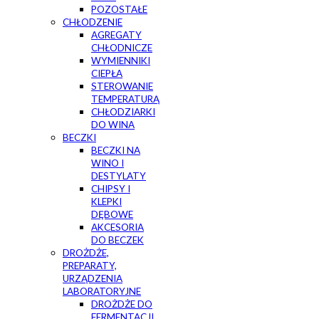
POZOSTAŁE
CHŁODZENIE
AGREGATY
CHŁODNICZE
WYMIENNIKI
CIEPŁA
STEROWANIE
TEMPERATURĄ
CHŁODZIARKI
DO WINA
BECZKI
BECZKI NA
WINO I
DESTYLATY
CHIPSY I
KLEPKI
DĘBOWE
AKCESORIA
DO BECZEK
DROŻDŻE,
PREPARATY,
URZĄDZENIA
LABORATORYJNE
DROŻDŻE DO
FERMENTACJI