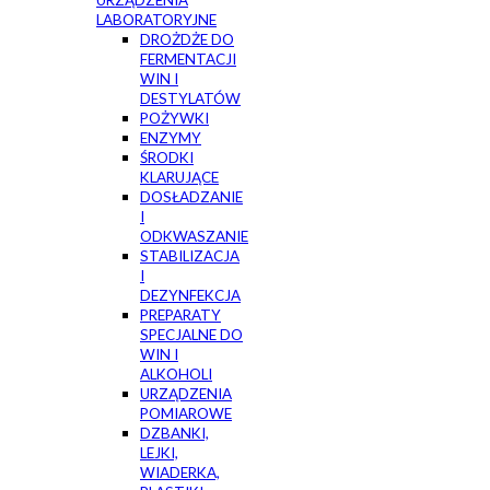
URZĄDZENIA
LABORATORYJNE
DROŻDŻE DO
FERMENTACJI
WIN I
DESTYLATÓW
POŻYWKI
ENZYMY
ŚRODKI
KLARUJĄCE
DOSŁADZANIE
I
ODKWASZANIE
STABILIZACJA
I
DEZYNFEKCJA
PREPARATY
SPECJALNE DO
WIN I
ALKOHOLI
URZĄDZENIA
POMIAROWE
DZBANKI,
LEJKI,
WIADERKA,