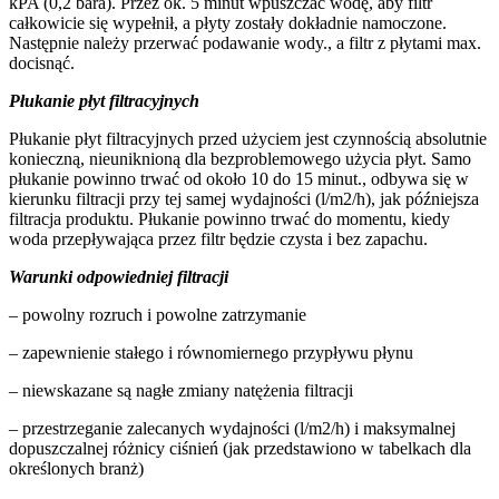
kPA (0,2 bara). Przez ok. 5 minut wpuszczać wodę, aby filtr
całkowicie się wypełnił, a płyty zostały dokładnie namoczone.
Następnie należy przerwać podawanie wody., a filtr z płytami max.
docisnąć.
Płukanie płyt filtracyjnych
Płukanie płyt filtracyjnych przed użyciem jest czynnością absolutnie
konieczną, nieuniknioną dla bezproblemowego użycia płyt. Samo
płukanie powinno trwać od około 10 do 15 minut., odbywa się w
kierunku filtracji przy tej samej wydajności (l/m2/h), jak późniejsza
filtracja produktu. Płukanie powinno trwać do momentu, kiedy
woda przepływająca przez filtr będzie czysta i bez zapachu.
Warunki odpowiedniej filtracji
– powolny rozruch i powolne zatrzymanie
– zapewnienie stałego i równomiernego przypływu płynu
– niewskazane są nagłe zmiany natężenia filtracji
– przestrzeganie zalecanych wydajności (l/m2/h) i maksymalnej
dopuszczalnej różnicy ciśnień (jak przedstawiono w tabelkach dla
określonych branż)