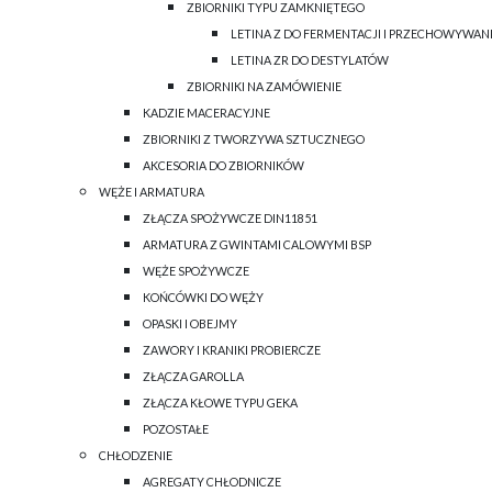
ZBIORNIKI TYPU ZAMKNIĘTEGO
LETINA Z DO FERMENTACJI I PRZECHOWYWAN
LETINA ZR DO DESTYLATÓW
ZBIORNIKI NA ZAMÓWIENIE
KADZIE MACERACYJNE
ZBIORNIKI Z TWORZYWA SZTUCZNEGO
AKCESORIA DO ZBIORNIKÓW
WĘŻE I ARMATURA
ZŁĄCZA SPOŻYWCZE DIN11851
ARMATURA Z GWINTAMI CALOWYMI BSP
WĘŻE SPOŻYWCZE
KOŃCÓWKI DO WĘŻY
OPASKI I OBEJMY
ZAWORY I KRANIKI PROBIERCZE
ZŁĄCZA GAROLLA
ZŁĄCZA KŁOWE TYPU GEKA
POZOSTAŁE
CHŁODZENIE
AGREGATY CHŁODNICZE