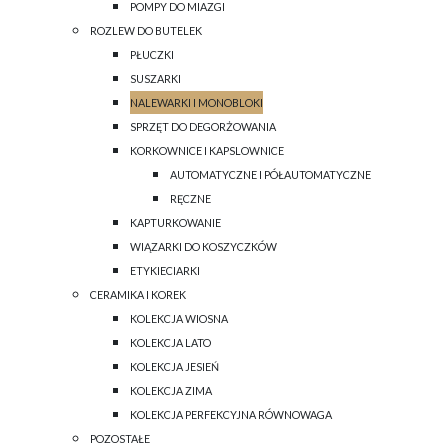
POMPY DO MIAZGI
ROZLEW DO BUTELEK
PŁUCZKI
SUSZARKI
NALEWARKI I MONOBLOKI
SPRZĘT DO DEGORŻOWANIA
KORKOWNICE I KAPSLOWNICE
AUTOMATYCZNE I PÓŁAUTOMATYCZNE
RĘCZNE
KAPTURKOWANIE
WIĄZARKI DO KOSZYCZKÓW
ETYKIECIARKI
CERAMIKA I KOREK
KOLEKCJA WIOSNA
KOLEKCJA LATO
KOLEKCJA JESIEŃ
KOLEKCJA ZIMA
KOLEKCJA PERFEKCYJNA RÓWNOWAGA
POZOSTAŁE