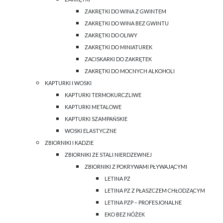
ZAKRĘTKI DO WINA Z GWINTEM
ZAKRĘTKI DO WINA BEZ GWINTU
ZAKRĘTKI DO OLIWY
ZAKRĘTKI DO MINIATUREK
ZACISKARKI DO ZAKRĘTEK
ZAKRĘTKI DO MOCNYCH ALKOHOLI
KAPTURKI I WOSKI
KAPTURKI TERMOKURCZLIWE
KAPTURKI METALOWE
KAPTURKI SZAMPAŃSKIE
WOSKI ELASTYCZNE
ZBIORNIKI I KADZIE
ZBIORNIKI ZE STALI NIERDZEWNEJ
ZBIORNIKI Z POKRYWAMI PŁYWAJĄCYMI
LETINA PZ
LETINA PZ Z PŁASZCZEM CHŁODZĄCYM
LETINA PZP – PROFESJONALNE
EKO BEZ NÓŻEK