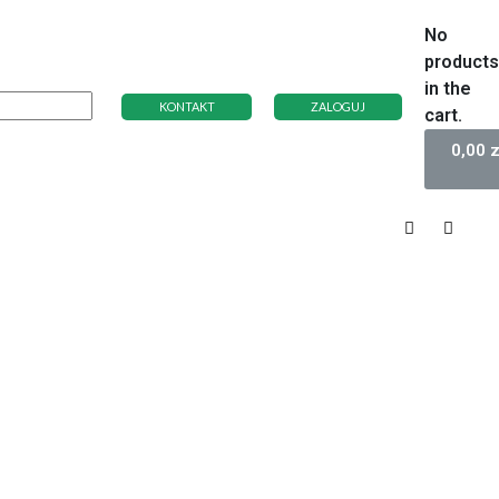
No
product
in the
KONTAKT
ZALOGUJ
cart.
0,00
z