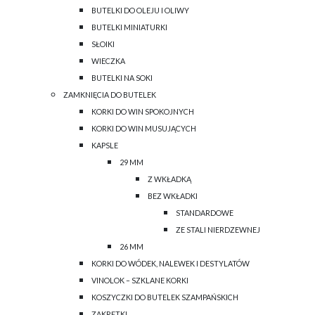
BUTELKI DO OLEJU I OLIWY
BUTELKI MINIATURKI
SŁOIKI
WIECZKA
BUTELKI NA SOKI
ZAMKNIĘCIA DO BUTELEK
KORKI DO WIN SPOKOJNYCH
KORKI DO WIN MUSUJĄCYCH
KAPSLE
29 MM
Z WKŁADKĄ
BEZ WKŁADKI
STANDARDOWE
ZE STALI NIERDZEWNEJ
26 MM
KORKI DO WÓDEK, NALEWEK I DESTYLATÓW
VINOLOK – SZKLANE KORKI
KOSZYCZKI DO BUTELEK SZAMPAŃSKICH
ZAKRĘTKI