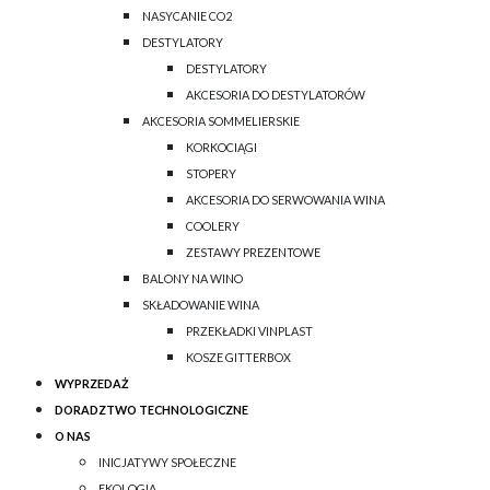
NASYCANIE CO2
DESTYLATORY
DESTYLATORY
AKCESORIA DO DESTYLATORÓW
AKCESORIA SOMMELIERSKIE
KORKOCIĄGI
STOPERY
AKCESORIA DO SERWOWANIA WINA
COOLERY
ZESTAWY PREZENTOWE
BALONY NA WINO
SKŁADOWANIE WINA
PRZEKŁADKI VINPLAST
KOSZE GITTERBOX
WYPRZEDAŻ
DORADZTWO TECHNOLOGICZNE
O NAS
INICJATYWY SPOŁECZNE
EKOLOGIA