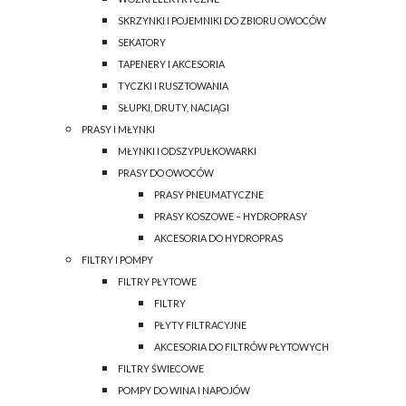
SKRZYNKI I POJEMNIKI DO ZBIORU OWOCÓW
SEKATORY
TAPENERY I AKCESORIA
TYCZKI I RUSZTOWANIA
SŁUPKI, DRUTY, NACIĄGI
PRASY I MŁYNKI
MŁYNKI I ODSZYPUŁKOWARKI
PRASY DO OWOCÓW
PRASY PNEUMATYCZNE
PRASY KOSZOWE – HYDROPRASY
AKCESORIA DO HYDROPRAS
FILTRY I POMPY
FILTRY PŁYTOWE
FILTRY
PŁYTY FILTRACYJNE
AKCESORIA DO FILTRÓW PŁYTOWYCH
FILTRY ŚWIECOWE
POMPY DO WINA I NAPOJÓW