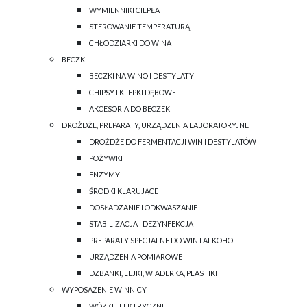
WYMIENNIKI CIEPŁA
STEROWANIE TEMPERATURĄ
CHŁODZIARKI DO WINA
BECZKI
BECZKI NA WINO I DESTYLATY
CHIPSY I KLEPKI DĘBOWE
AKCESORIA DO BECZEK
DROŻDŻE, PREPARATY, URZĄDZENIA LABORATORYJNE
DROŻDŻE DO FERMENTACJI WIN I DESTYLATÓW
POŻYWKI
ENZYMY
ŚRODKI KLARUJĄCE
DOSŁADZANIE I ODKWASZANIE
STABILIZACJA I DEZYNFEKCJA
PREPARATY SPECJALNE DO WIN I ALKOHOLI
URZĄDZENIA POMIAROWE
DZBANKI, LEJKI, WIADERKA, PLASTIKI
WYPOSAŻENIE WINNICY
WÓZKI ELEKTRYCZNE