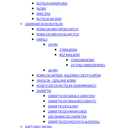
BUTELKI MINIATURKI
SŁOIKI
WIECZKA
BUTELKI NA SOKI
ZAMKNIĘCIA DO BUTELEK
KORKI DO WIN SPOKOJNYCH
KORKI DO WIN MUSUJĄCYCH
KAPSLE
29 MM
Z WKŁADKĄ
BEZ WKŁADKI
STANDARDOWE
ZE STALI NIERDZEWNEJ
26 MM
KORKI DO WÓDEK, NALEWEK I DESTYLATÓW
VINOLOK – SZKLANE KORKI
KOSZYCZKI DO BUTELEK SZAMPAŃSKICH
ZAKRĘTKI
ZAKRĘTKI DO WINA Z GWINTEM
ZAKRĘTKI DO WINA BEZ GWINTU
ZAKRĘTKI DO OLIWY
ZAKRĘTKI DO MINIATUREK
ZACISKARKI DO ZAKRĘTEK
ZAKRĘTKI DO MOCNYCH ALKOHOLI
KAPTURKI I WOSKI