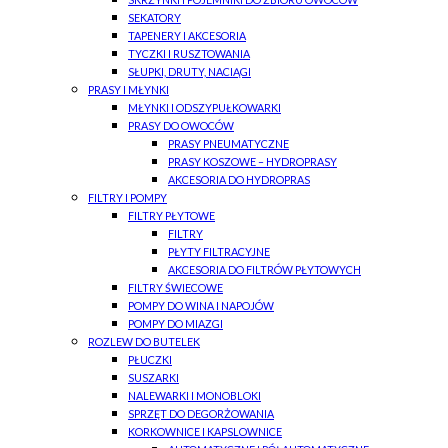
SEKATORY
TAPENERY I AKCESORIA
TYCZKI I RUSZTOWANIA
SŁUPKI, DRUTY, NACIĄGI
PRASY I MŁYNKI
MŁYNKI I ODSZYPUŁKOWARKI
PRASY DO OWOCÓW
PRASY PNEUMATYCZNE
PRASY KOSZOWE – HYDROPRASY
AKCESORIA DO HYDROPRAS
FILTRY I POMPY
FILTRY PŁYTOWE
FILTRY
PŁYTY FILTRACYJNE
AKCESORIA DO FILTRÓW PŁYTOWYCH
FILTRY ŚWIECOWE
POMPY DO WINA I NAPOJÓW
POMPY DO MIAZGI
ROZLEW DO BUTELEK
PŁUCZKI
SUSZARKI
NALEWARKI I MONOBLOKI
SPRZĘT DO DEGORŻOWANIA
KORKOWNICE I KAPSLOWNICE