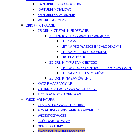
KAPTURKI TERMOKURCZLIWE
KAPTURKI METALOWE
KAPTURKI SZAMPAŃSKIE
WOSKI ELASTYCZNE
ZBIORNIKI I KADZIE
ZBIORNIKI ZE STALI NIERDZEWNEJ
ZBIORNIKI Z POKRYWAMI PŁYWAJĄCYMI
LETINA PZ
LETINA PZ Z PŁASZCZEM CHŁODZĄCYM
LETINA PZP – PROFESJONALNE
EKO BEZ NÓŻEK
ZBIORNIKI TYPU ZAMKNIĘTEGO
LETINA Z DO FERMENTACJI I PRZECHOWYWANI
LETINA ZR DO DESTYLATÓW
ZBIORNIKI NA ZAMÓWIENIE
KADZIE MACERACYJNE
ZBIORNIKI Z TWORZYWA SZTUCZNEGO
AKCESORIA DO ZBIORNIKÓW
WĘŻE I ARMATURA
ZŁĄCZA SPOŻYWCZE DIN11851
ARMATURA Z GWINTAMI CALOWYMI BSP
WĘŻE SPOŻYWCZE
KOŃCÓWKI DO WĘŻY
OPASKI I OBEJMY
ZAWORY I KRANIKI PROBIERCZE