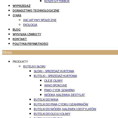
KOSZE GITTERBOX
WYPRZEDAŻ
DORADZTWO TECHNOLOGICZNE
O NAS
INICJATYWY SPOŁECZNE
EKOLOGIA
BLOG
WYSYŁKA I ZWROTY
KONTAKT
POLITYKA PRYWATNOŚCI
Menu
PRODUKTY
BUTELKI I SŁOIKI
SŁOIKI – SPRZEDAŻ HURTOWA
BUTELKI – SPRZEDAŻ HURTOWA
OLEJE, OLIWY
WINO SPOKOJNE
PIWO, CYDR, SZAMPAN
WÓDKA, NALEWKA, DESTYLAT
BUTELKI DO WINA
BUTELKI DO PIWA, CYDRU I SZAMPANÓW
BUTELKI DO WÓDEK, NALEWEK I DESTYLATÓW
BUTELKI DO OLEJU I OLIWY