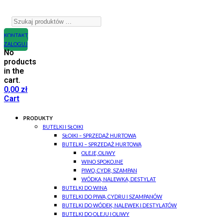
KONTAKT
ZALOGUJ
No
products
in the
cart.
0,00
zł
Cart
PRODUKTY
BUTELKI I SŁOIKI
SŁOIKI – SPRZEDAŻ HURTOWA
BUTELKI – SPRZEDAŻ HURTOWA
OLEJE, OLIWY
WINO SPOKOJNE
PIWO, CYDR, SZAMPAN
WÓDKA, NALEWKA, DESTYLAT
BUTELKI DO WINA
BUTELKI DO PIWA, CYDRU I SZAMPANÓW
BUTELKI DO WÓDEK, NALEWEK I DESTYLATÓW
BUTELKI DO OLEJU I OLIWY