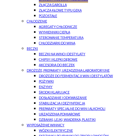
ZŁĄCZA GAROLLA
ZŁĄCZA KŁOWE TYPU GEKA
POZOSTAŁE
CHŁODZENIE
AGREGATY CHŁODNICZE
WYMIENNIKI CIEPŁA
STEROWANIE TEMPERATURĄ
CHŁODZIARKI DO WINA
BECZKI
BECZKI NA WINO I DESTYLATY
CHIPSY I KLEPKI DĘBOWE
AKCESORIA DO BECZEK
DROŻDŻE, PREPARATY, URZĄDZENIA LABORATORYJNE
DROŻDŻE DO FERMENTACJI WIN I DESTYLATÓW
POŻYWKI
ENZYMY
ŚRODKI KLARUJĄCE
DOSŁADZANIE I ODKWASZANIE
STABILIZACJA I DEZYNFEKCJA
PREPARATY SPECJALNE DO WIN I ALKOHOLI
URZĄDZENIA POMIAROWE
DZBANKI, LEJKI, WIADERKA, PLASTIKI
WYPOSAŻENIE WINNICY
WÓZKI ELEKTRYCZNE
SKRZYNKI I POJEMNIKI DO ZBIORU OWOCÓW