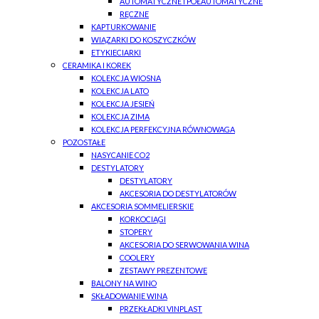
AUTOMATYCZNE I PÓŁAUTOMATYCZNE
RĘCZNE
KAPTURKOWANIE
WIĄZARKI DO KOSZYCZKÓW
ETYKIECIARKI
CERAMIKA I KOREK
KOLEKCJA WIOSNA
KOLEKCJA LATO
KOLEKCJA JESIEŃ
KOLEKCJA ZIMA
KOLEKCJA PERFEKCYJNA RÓWNOWAGA
POZOSTAŁE
NASYCANIE CO2
DESTYLATORY
DESTYLATORY
AKCESORIA DO DESTYLATORÓW
AKCESORIA SOMMELIERSKIE
KORKOCIĄGI
STOPERY
AKCESORIA DO SERWOWANIA WINA
COOLERY
ZESTAWY PREZENTOWE
BALONY NA WINO
SKŁADOWANIE WINA
PRZEKŁADKI VINPLAST