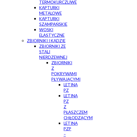
TERMOKURCZLIWE
KAPTURKI
METALOWE
KAPTURKI
SZAMPAŃSKIE
WOSKI
ELASTYCZNE
ZBIORNIKI I KADZIE
ZBIORNIKI ZE
STALI
NIERDZEWNEJ
ZBIORNIKI
Z
POKRYWAMI
PŁYWAJĄCYMI
LETINA
PZ
LETINA
PZ
Z
PŁASZCZEM
CHŁODZĄCYM
LETINA
PZP
–