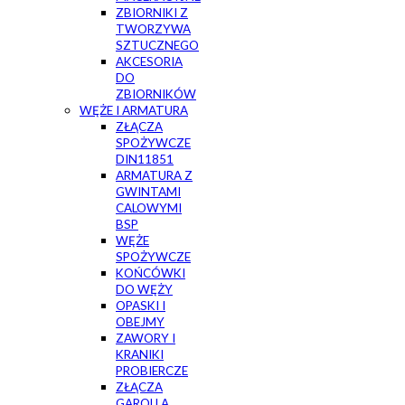
ZBIORNIKI Z
TWORZYWA
SZTUCZNEGO
AKCESORIA
DO
ZBIORNIKÓW
WĘŻE I ARMATURA
ZŁĄCZA
SPOŻYWCZE
DIN11851
ARMATURA Z
GWINTAMI
CALOWYMI
BSP
WĘŻE
SPOŻYWCZE
KOŃCÓWKI
DO WĘŻY
OPASKI I
OBEJMY
ZAWORY I
KRANIKI
PROBIERCZE
ZŁĄCZA
GAROLLA