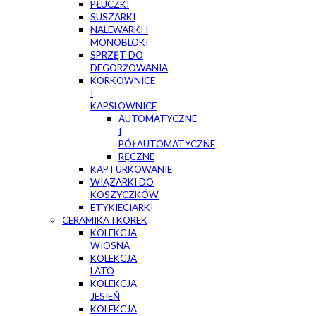
PŁUCZKI
SUSZARKI
NALEWARKI I
MONOBLOKI
SPRZĘT DO
DEGORŻOWANIA
KORKOWNICE
I
KAPSLOWNICE
AUTOMATYCZNE
I
PÓŁAUTOMATYCZNE
RĘCZNE
KAPTURKOWANIE
WIĄZARKI DO
KOSZYCZKÓW
ETYKIECIARKI
CERAMIKA I KOREK
KOLEKCJA
WIOSNA
KOLEKCJA
LATO
KOLEKCJA
JESIEŃ
KOLEKCJA