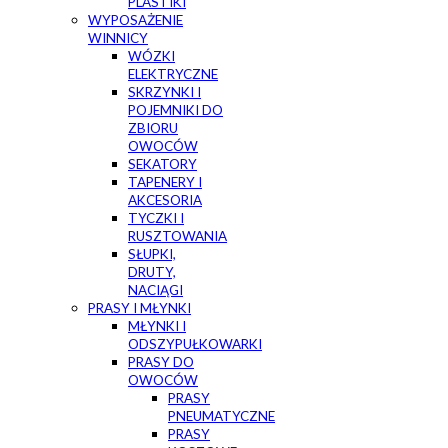
PLASTIKI
WYPOSAŻENIE
WINNICY
WÓZKI
ELEKTRYCZNE
SKRZYNKI I
POJEMNIKI DO
ZBIORU
OWOCÓW
SEKATORY
TAPENERY I
AKCESORIA
TYCZKI I
RUSZTOWANIA
SŁUPKI,
DRUTY,
NACIĄGI
PRASY I MŁYNKI
MŁYNKI I
ODSZYPUŁKOWARKI
PRASY DO
OWOCÓW
PRASY
PNEUMATYCZNE
PRASY