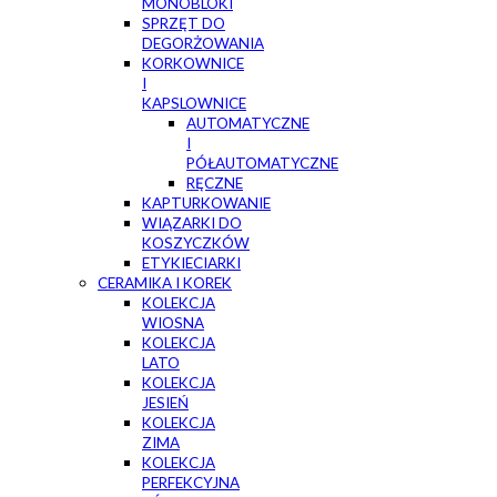
MONOBLOKI
SPRZĘT DO
DEGORŻOWANIA
KORKOWNICE
I
KAPSLOWNICE
AUTOMATYCZNE
I
PÓŁAUTOMATYCZNE
RĘCZNE
KAPTURKOWANIE
WIĄZARKI DO
KOSZYCZKÓW
ETYKIECIARKI
CERAMIKA I KOREK
KOLEKCJA
WIOSNA
KOLEKCJA
LATO
KOLEKCJA
JESIEŃ
KOLEKCJA
ZIMA
KOLEKCJA
PERFEKCYJNA