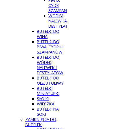
PIWO,
CYDR,
SZAMPAN
WÓDKA,
NALEWKA,
DESTYLAT
BUTELKI DO
WINA
BUTELKI DO
PIWA, CYDRU I
SZAMPANÓW
BUTELKI DO
WÓDEK,
NALEWEK I
DESTYLATÓW
BUTELKI DO
OLEJU I OLIWY
BUTELKI
MINIATURKI
SŁOIKI
WIECZKA
BUTELKI NA
SOKI
ZAMKNIĘCIA DO
BUTELEK