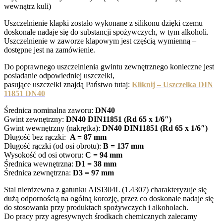
wewnątrz kuli)
Uszczelnienie klapki zostało wykonane z silikonu dzięki czemu
doskonale nadaje się do substancji spożywczych, w tym alkoholi.
Uszczelnienie w zaworze klapowym jest częścią wymienną –
dostępne jest na zamówienie.
Do poprawnego uszczelnienia gwintu zewnętrznego konieczne jest
posiadanie odpowiedniej uszczelki,
pasujące uszczelki znajdą Państwo tutaj:
Kliknij – Uszczelka DIN
11851 DN40
Średnica nominalna zaworu:
DN40
Gwint zewnętrzny:
DN40 DIN11851 (Rd 65 x 1/6″)
Gwint wewnętrzny (nakrętka):
DN40 DIN11851 (Rd 65 x 1/6″)
Długość bez rączki:
A = 87 mm
Długość rączki (od osi obrotu):
B = 137 mm
Wysokość od osi otworu:
C = 94 mm
Średnica wewnętrzna:
D1 = 38 mm
Średnica zewnętrzna:
D3 = 97 mm
Stal nierdzewna z gatunku AISI304L (1.4307) charakteryzuje się
dużą odpornością na ogólną korozję, przez co doskonale nadaje się
do stosowania przy produktach spożywczych i alkoholach.
Do pracy przy agresywnych środkach chemicznych zalecamy