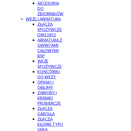
AKCESORIA
DO
ZBIORNIKÓW
WĘŻE I ARMATURA
ZŁĄCZA
SPOŻYWCZE
DIN11851
ARMATURA Z
GWINTAMI
CALOWYMI
BSP
WĘŻE
SPOŻYWCZE
KOŃCÓWKI
DO WĘŻY
OPASKI I
OBEJMY
ZAWORY I
KRANIKI
PROBIERCZE
ZŁĄCZA
GAROLLA
ZŁĄCZA
KŁOWE TYPU
GEKA