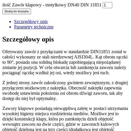
ilość Zawór klapowy - motylkowy DN40 DIN 11851
Dodaj do koszyka
Szczegółowy opis
Parametry techniczne
Szczegółowy opis
Oferowany zawór z przyłączami w standardzie DIN11851 został w
całości wykonany ze stali nierdzewnej AISI304L. Kąt obrotu rączki
to 90°, posiada ona solidną blokadę zapobiegającą niepożądanej
zmianie jej pozycji. W celu otwarcia lub zamknięcia zaworu należy
pociągnąć rączkę wzdłuż jej osi, wtedy możliwy jest ruch.
Z jednej strony zawór zakończony gwintem zewnętrznym, z drugiej
przyłączem stożkowym z nakrętka. Obecność nakrętki zapewnia
swobodę ustawienia położenia osi obrotu dźwigi zaworu, tak aby
dostęp do niej był optymalny.
Zawory klapowe posiadają niewątpliwą zaletę w postaci utrzymania
wysokiej higieny miejsca rozdzielenia mediów. Możliwe jest to
dzięki konstrukcji klapy, która po zamknięciu dzieli objętość
wewnątrz zaworu na dwie części, gdzie w zaworach kulowych
objętość dzielona jest na trzy części (dodatkowa jest objętość