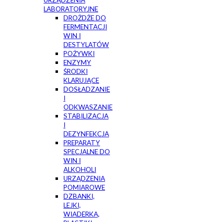
URZĄDZENIA
LABORATORYJNE
DROŻDŻE DO
FERMENTACJI
WIN I
DESTYLATÓW
POŻYWKI
ENZYMY
ŚRODKI
KLARUJĄCE
DOSŁADZANIE
I
ODKWASZANIE
STABILIZACJA
I
DEZYNFEKCJA
PREPARATY
SPECJALNE DO
WIN I
ALKOHOLI
URZĄDZENIA
POMIAROWE
DZBANKI,
LEJKI,
WIADERKA,