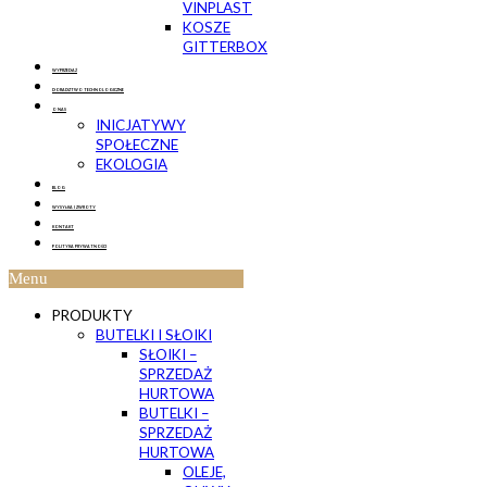
VINPLAST
KOSZE
GITTERBOX
WYPRZEDAŻ
DORADZTWO TECHNOLOGICZNE
O NAS
INICJATYWY
SPOŁECZNE
EKOLOGIA
BLOG
WYSYŁKA I ZWROTY
KONTAKT
POLITYKA PRYWATNOŚCI
Menu
PRODUKTY
BUTELKI I SŁOIKI
SŁOIKI –
SPRZEDAŻ
HURTOWA
BUTELKI –
SPRZEDAŻ
HURTOWA
OLEJE,