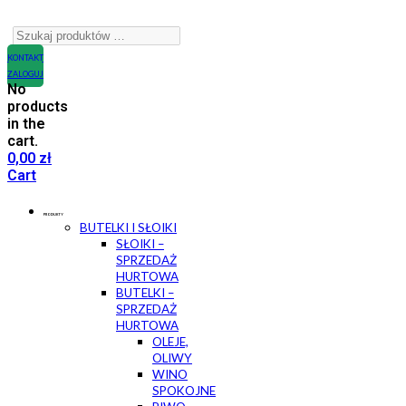
KONTAKT
ZALOGUJ
No
products
in the
cart.
0,00
zł
Cart
PRODUKTY
BUTELKI I SŁOIKI
SŁOIKI –
SPRZEDAŻ
HURTOWA
BUTELKI –
SPRZEDAŻ
HURTOWA
OLEJE,
OLIWY
WINO
SPOKOJNE