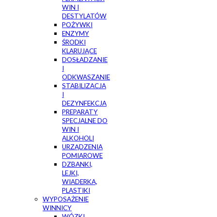
WIN I
DESTYLATÓW
POŻYWKI
ENZYMY
ŚRODKI
KLARUJĄCE
DOSŁADZANIE
I
ODKWASZANIE
STABILIZACJA
I
DEZYNFEKCJA
PREPARATY
SPECJALNE DO
WIN I
ALKOHOLI
URZĄDZENIA
POMIAROWE
DZBANKI,
LEJKI,
WIADERKA,
PLASTIKI
WYPOSAŻENIE
WINNICY
WÓZKI