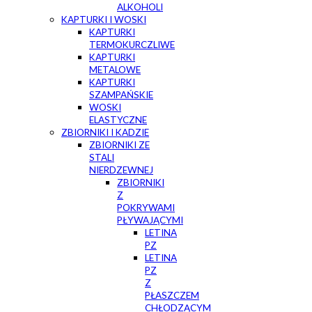
ALKOHOLI
KAPTURKI I WOSKI
KAPTURKI
TERMOKURCZLIWE
KAPTURKI
METALOWE
KAPTURKI
SZAMPAŃSKIE
WOSKI
ELASTYCZNE
ZBIORNIKI I KADZIE
ZBIORNIKI ZE
STALI
NIERDZEWNEJ
ZBIORNIKI
Z
POKRYWAMI
PŁYWAJĄCYMI
LETINA
PZ
LETINA
PZ
Z
PŁASZCZEM
CHŁODZĄCYM