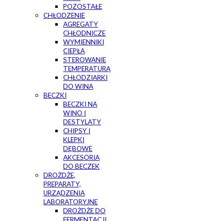
POZOSTAŁE
CHŁODZENIE
AGREGATY
CHŁODNICZE
WYMIENNIKI
CIEPŁA
STEROWANIE
TEMPERATURĄ
CHŁODZIARKI
DO WINA
BECZKI
BECZKI NA
WINO I
DESTYLATY
CHIPSY I
KLEPKI
DĘBOWE
AKCESORIA
DO BECZEK
DROŻDŻE,
PREPARATY,
URZĄDZENIA
LABORATORYJNE
DROŻDŻE DO
FERMENTACJI