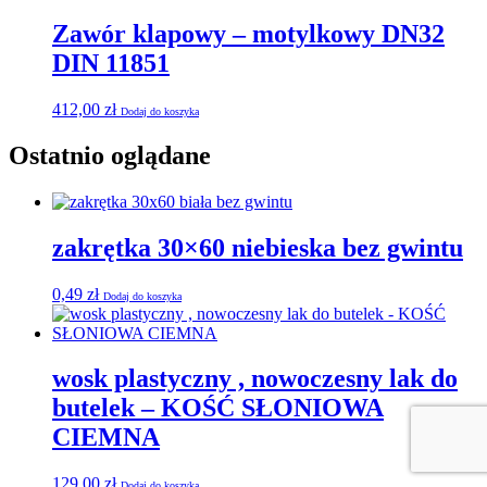
Zawór klapowy – motylkowy DN32
DIN 11851
412,00
zł
Dodaj do koszyka
Ostatnio oglądane
zakrętka 30×60 niebieska bez gwintu
0,49
zł
Dodaj do koszyka
wosk plastyczny , nowoczesny lak do
butelek – KOŚĆ SŁONIOWA
CIEMNA
129,00
zł
Dodaj do koszyka