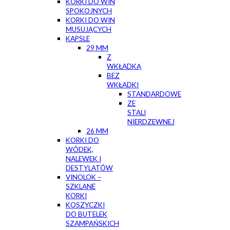
KORKI DO WIN
SPOKOJNYCH
KORKI DO WIN
MUSUJĄCYCH
KAPSLE
29 MM
Z
WKŁADKĄ
BEZ
WKŁADKI
STANDARDOWE
ZE
STALI
NIERDZEWNEJ
26 MM
KORKI DO
WÓDEK,
NALEWEK I
DESTYLATÓW
VINOLOK –
SZKLANE
KORKI
KOSZYCZKI
DO BUTELEK
SZAMPAŃSKICH