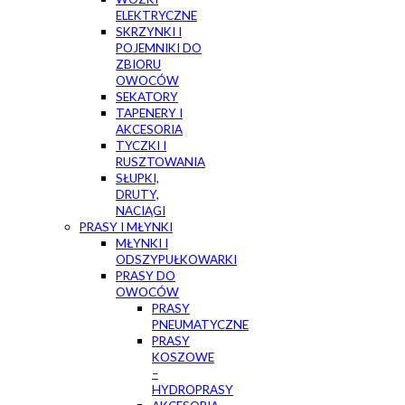
ELEKTRYCZNE
SKRZYNKI I
POJEMNIKI DO
ZBIORU
OWOCÓW
SEKATORY
TAPENERY I
AKCESORIA
TYCZKI I
RUSZTOWANIA
SŁUPKI,
DRUTY,
NACIĄGI
PRASY I MŁYNKI
MŁYNKI I
ODSZYPUŁKOWARKI
PRASY DO
OWOCÓW
PRASY
PNEUMATYCZNE
PRASY
KOSZOWE
–
HYDROPRASY