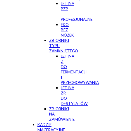
LETINA
PZP
–
PROFESJONALNE
EKO
BEZ
NÓŻEK
ZBIORNIKI
TYPU
ZAMKNIĘTEGO
LETINA
Z
DO
FERMENTACJI
I
PRZECHOWYWANIA
LETINA
ZR
DO
DESTYLATÓW
ZBIORNIKI
NA
ZAMÓWIENIE
KADZIE
MACERACYJNE