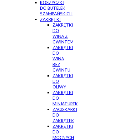
KOSZYCZKI
DO BUTELEK
SZAMPAŃSKICH
ZAKRĘTKI
ZAKRĘTKI
DO
WINA Z
GWINTEM
ZAKRĘTKI
DO
WINA
BEZ
GWINTU
ZAKRĘTKI
DO
OLIWY
ZAKRĘTKI
DO
MINIATUREK
ZACISKARKI
DO
ZAKRĘTEK
ZAKRĘTKI
DO
MOCNYCH