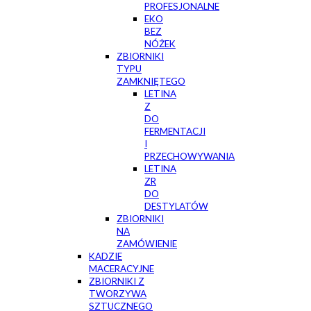
PROFESJONALNE
EKO
BEZ
NÓŻEK
ZBIORNIKI
TYPU
ZAMKNIĘTEGO
LETINA
Z
DO
FERMENTACJI
I
PRZECHOWYWANIA
LETINA
ZR
DO
DESTYLATÓW
ZBIORNIKI
NA
ZAMÓWIENIE
KADZIE
MACERACYJNE
ZBIORNIKI Z
TWORZYWA
SZTUCZNEGO