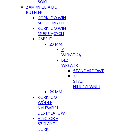
SOKI
ZAMKNIĘCIA DO
BUTELEK
KORKI DO WIN
SPOKOJNYCH
KORKI DO WIN
MUSUJĄCYCH
KAPSLE
29 MM
Z
WKŁADKĄ
BEZ
WKŁADKI
STANDARDOWE
ZE
STALI
NIERDZEWNEJ
26 MM
KORKI DO
WÓDEK,
NALEWEK I
DESTYLATÓW
VINOLOK –
SZKLANE
KORKI