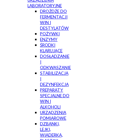
URZĄDZENIA
LABORATORYJNE
DROŻDŻE DO
FERMENTACJI
WIN I
DESTYLATÓW
POŻYWKI
ENZYMY
ŚRODKI
KLARUJĄCE
DOSŁADZANIE
I
ODKWASZANIE
STABILIZACJA
I
DEZYNFEKCJA
PREPARATY
SPECJALNE DO
WIN I
ALKOHOLI
URZĄDZENIA
POMIAROWE
DZBANKI,
LEJKI,
WIADERKA,