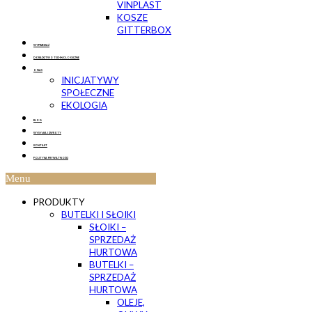
VINPLAST
KOSZE
GITTERBOX
WYPRZEDAŻ
DORADZTWO TECHNOLOGICZNE
O NAS
INICJATYWY
SPOŁECZNE
EKOLOGIA
BLOG
WYSYŁKA I ZWROTY
KONTAKT
POLITYKA PRYWATNOŚCI
Menu
PRODUKTY
BUTELKI I SŁOIKI
SŁOIKI –
SPRZEDAŻ
HURTOWA
BUTELKI –
SPRZEDAŻ
HURTOWA
OLEJE,