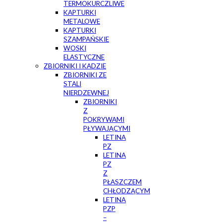
TERMOKURCZLIWE
KAPTURKI
METALOWE
KAPTURKI
SZAMPAŃSKIE
WOSKI
ELASTYCZNE
ZBIORNIKI I KADZIE
ZBIORNIKI ZE
STALI
NIERDZEWNEJ
ZBIORNIKI
Z
POKRYWAMI
PŁYWAJĄCYMI
LETINA
PZ
LETINA
PZ
Z
PŁASZCZEM
CHŁODZĄCYM
LETINA
PZP
–