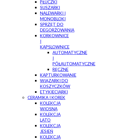
PŁUCZKI
SUSZARKI
NALEWARKI I
MONOBLOKI
SPRZĘT DO
DEGORŻOWANIA
KORKOWNICE
I
KAPSLOWNICE
AUTOMATYCZNE
I
PÓŁAUTOMATYCZNE
RĘCZNE
KAPTURKOWANIE
WIĄZARKI DO
KOSZYCZKÓW
ETYKIECIARKI
CERAMIKA I KOREK
KOLEKCJA
WIOSNA
KOLEKCJA
LATO
KOLEKCJA
JESIEŃ
KOLEKCJA