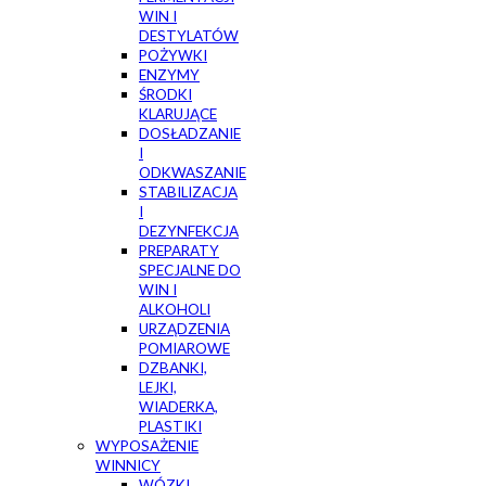
WIN I
DESTYLATÓW
POŻYWKI
ENZYMY
ŚRODKI
KLARUJĄCE
DOSŁADZANIE
I
ODKWASZANIE
STABILIZACJA
I
DEZYNFEKCJA
PREPARATY
SPECJALNE DO
WIN I
ALKOHOLI
URZĄDZENIA
POMIAROWE
DZBANKI,
LEJKI,
WIADERKA,
PLASTIKI
WYPOSAŻENIE
WINNICY
WÓZKI