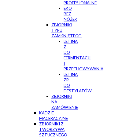
PROFESJONALNE
EKO
BEZ
NÓŻEK
ZBIORNIKI
TYPU
ZAMKNIĘTEGO
LETINA
Z
DO
FERMENTACJI
I
PRZECHOWYWANIA
LETINA
ZR
DO
DESTYLATÓW
ZBIORNIKI
NA
ZAMÓWIENIE
KADZIE
MACERACYJNE
ZBIORNIKI Z
TWORZYWA
SZTUCZNEGO