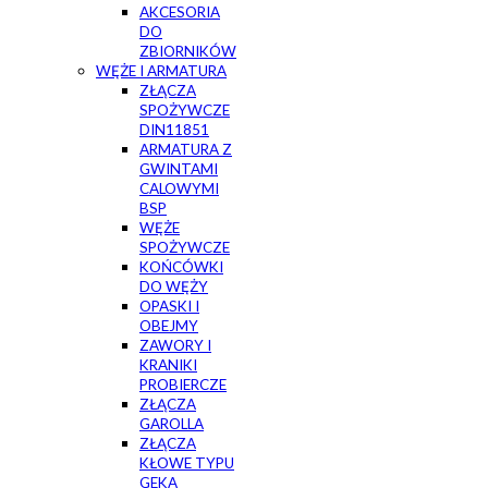
AKCESORIA
DO
ZBIORNIKÓW
WĘŻE I ARMATURA
ZŁĄCZA
SPOŻYWCZE
DIN11851
ARMATURA Z
GWINTAMI
CALOWYMI
BSP
WĘŻE
SPOŻYWCZE
KOŃCÓWKI
DO WĘŻY
OPASKI I
OBEJMY
ZAWORY I
KRANIKI
PROBIERCZE
ZŁĄCZA
GAROLLA
ZŁĄCZA
KŁOWE TYPU
GEKA