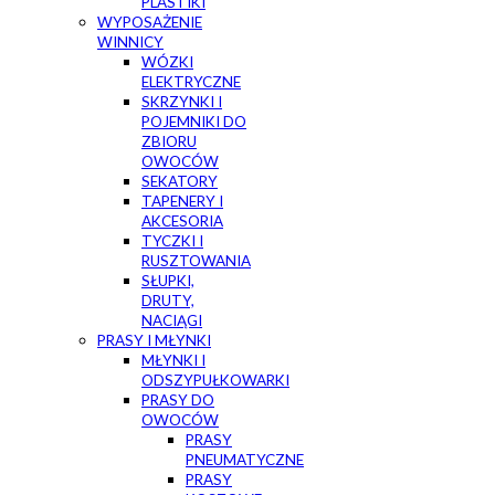
PLASTIKI
WYPOSAŻENIE
WINNICY
WÓZKI
ELEKTRYCZNE
SKRZYNKI I
POJEMNIKI DO
ZBIORU
OWOCÓW
SEKATORY
TAPENERY I
AKCESORIA
TYCZKI I
RUSZTOWANIA
SŁUPKI,
DRUTY,
NACIĄGI
PRASY I MŁYNKI
MŁYNKI I
ODSZYPUŁKOWARKI
PRASY DO
OWOCÓW
PRASY
PNEUMATYCZNE
PRASY