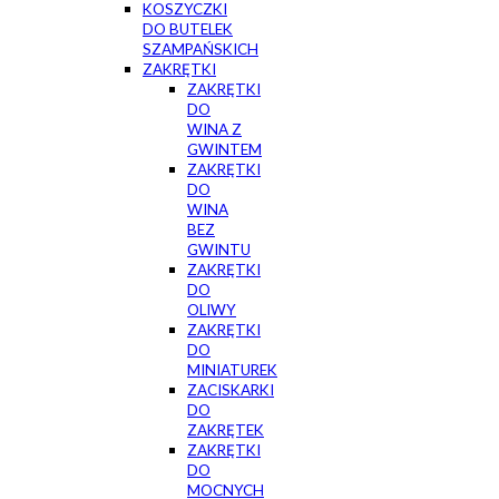
KOSZYCZKI
DO BUTELEK
SZAMPAŃSKICH
ZAKRĘTKI
ZAKRĘTKI
DO
WINA Z
GWINTEM
ZAKRĘTKI
DO
WINA
BEZ
GWINTU
ZAKRĘTKI
DO
OLIWY
ZAKRĘTKI
DO
MINIATUREK
ZACISKARKI
DO
ZAKRĘTEK
ZAKRĘTKI
DO
MOCNYCH