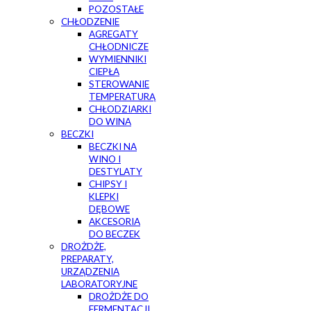
POZOSTAŁE
CHŁODZENIE
AGREGATY
CHŁODNICZE
WYMIENNIKI
CIEPŁA
STEROWANIE
TEMPERATURĄ
CHŁODZIARKI
DO WINA
BECZKI
BECZKI NA
WINO I
DESTYLATY
CHIPSY I
KLEPKI
DĘBOWE
AKCESORIA
DO BECZEK
DROŻDŻE,
PREPARATY,
URZĄDZENIA
LABORATORYJNE
DROŻDŻE DO
FERMENTACJI