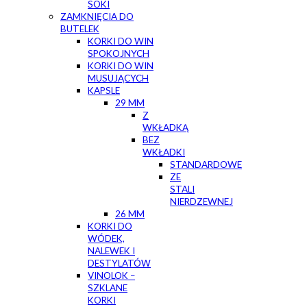
SOKI
ZAMKNIĘCIA DO
BUTELEK
KORKI DO WIN
SPOKOJNYCH
KORKI DO WIN
MUSUJĄCYCH
KAPSLE
29 MM
Z
WKŁADKĄ
BEZ
WKŁADKI
STANDARDOWE
ZE
STALI
NIERDZEWNEJ
26 MM
KORKI DO
WÓDEK,
NALEWEK I
DESTYLATÓW
VINOLOK –
SZKLANE
KORKI