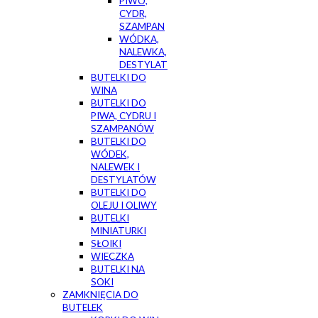
PIWO,
CYDR,
SZAMPAN
WÓDKA,
NALEWKA,
DESTYLAT
BUTELKI DO
WINA
BUTELKI DO
PIWA, CYDRU I
SZAMPANÓW
BUTELKI DO
WÓDEK,
NALEWEK I
DESTYLATÓW
BUTELKI DO
OLEJU I OLIWY
BUTELKI
MINIATURKI
SŁOIKI
WIECZKA
BUTELKI NA
SOKI
ZAMKNIĘCIA DO
BUTELEK