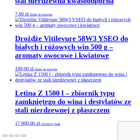
stal nierdzewna kwasoodporna
7,60
zł
Dodaj do koszyka
Drożdże Vitilevure 58W3 YSEO do
białych i różowych win 500 g –
aromaty owocowe i kwiatowe
199,00
zł
Dodaj do koszyka
Letina Z 1500 l – zbiornik typu
zamkniętego do wina i destylatów ze
stali nierdzewnej z płaszczem
17 900,00
zł
Chwilowy brak