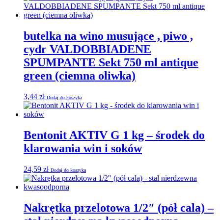
butelka na wino musujące , piwo ,
cydr VALDOBBIADENE
SPUMPANTE Sekt 750 ml antique
green (ciemna oliwka)
3,44
zł
Dodaj do koszyka
Bentonit AKTIV G 1 kg – środek do
klarowania win i soków
24,59
zł
Dodaj do koszyka
Nakrętka przelotowa 1/2″ (pół cala) –