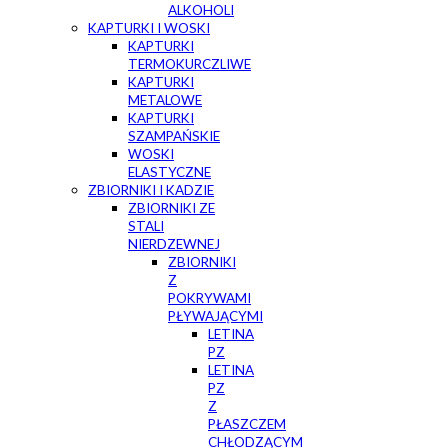
ALKOHOLI
KAPTURKI I WOSKI
KAPTURKI
TERMOKURCZLIWE
KAPTURKI
METALOWE
KAPTURKI
SZAMPAŃSKIE
WOSKI
ELASTYCZNE
ZBIORNIKI I KADZIE
ZBIORNIKI ZE
STALI
NIERDZEWNEJ
ZBIORNIKI
Z
POKRYWAMI
PŁYWAJĄCYMI
LETINA
PZ
LETINA
PZ
Z
PŁASZCZEM
CHŁODZĄCYM