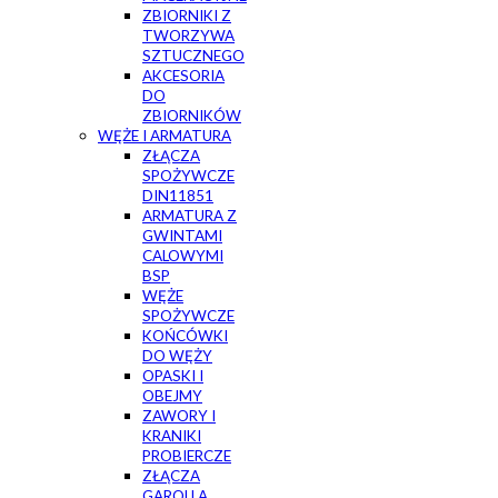
ZBIORNIKI Z
TWORZYWA
SZTUCZNEGO
AKCESORIA
DO
ZBIORNIKÓW
WĘŻE I ARMATURA
ZŁĄCZA
SPOŻYWCZE
DIN11851
ARMATURA Z
GWINTAMI
CALOWYMI
BSP
WĘŻE
SPOŻYWCZE
KOŃCÓWKI
DO WĘŻY
OPASKI I
OBEJMY
ZAWORY I
KRANIKI
PROBIERCZE
ZŁĄCZA
GAROLLA