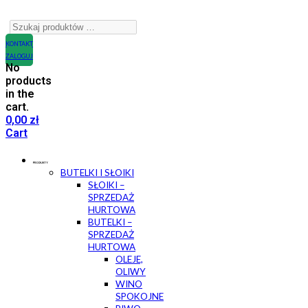
KONTAKT
ZALOGUJ
No
products
in the
cart.
0,00
zł
Cart
PRODUKTY
BUTELKI I SŁOIKI
SŁOIKI –
SPRZEDAŻ
HURTOWA
BUTELKI –
SPRZEDAŻ
HURTOWA
OLEJE,
OLIWY
WINO
SPOKOJNE