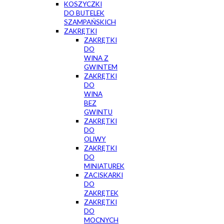
KOSZYCZKI
DO BUTELEK
SZAMPAŃSKICH
ZAKRĘTKI
ZAKRĘTKI
DO
WINA Z
GWINTEM
ZAKRĘTKI
DO
WINA
BEZ
GWINTU
ZAKRĘTKI
DO
OLIWY
ZAKRĘTKI
DO
MINIATUREK
ZACISKARKI
DO
ZAKRĘTEK
ZAKRĘTKI
DO
MOCNYCH