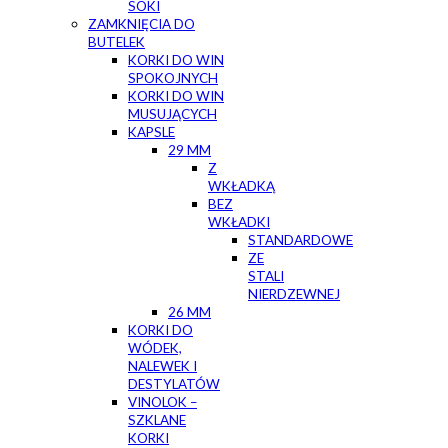
SOKI
ZAMKNIĘCIA DO
BUTELEK
KORKI DO WIN
SPOKOJNYCH
KORKI DO WIN
MUSUJĄCYCH
KAPSLE
29 MM
Z
WKŁADKĄ
BEZ
WKŁADKI
STANDARDOWE
ZE
STALI
NIERDZEWNEJ
26 MM
KORKI DO
WÓDEK,
NALEWEK I
DESTYLATÓW
VINOLOK –
SZKLANE
KORKI