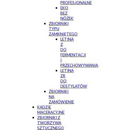
PROFESJONALNE
EKO
BEZ
NÓŻEK
ZBIORNIKI
TYPU
ZAMKNIĘTEGO
LETINA
Z
DO
FERMENTACJI
I
PRZECHOWYWANIA
LETINA
ZR
DO
DESTYLATÓW
ZBIORNIKI
NA
ZAMÓWIENIE
KADZIE
MACERACYJNE
ZBIORNIKI Z
TWORZYWA
SZTUCZNEGO