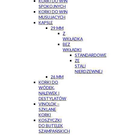
KORKI DO WIN
SPOKOJNYCH
KORKI DO WIN
MUSUJĄCYCH
KAPSLE
29 MM
Z
WKŁADKĄ
BEZ
WKŁADKI
STANDARDOWE
ZE
STALI
NIERDZEWNEJ
26 MM
KORKI DO
WÓDEK,
NALEWEK I
DESTYLATÓW
VINOLOK –
SZKLANE
KORKI
KOSZYCZKI
DO BUTELEK
SZAMPAŃSKICH