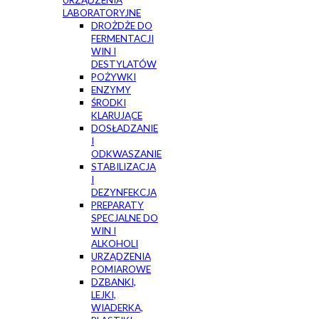
URZĄDZENIA
LABORATORYJNE
DROŻDŻE DO
FERMENTACJI
WIN I
DESTYLATÓW
POŻYWKI
ENZYMY
ŚRODKI
KLARUJĄCE
DOSŁADZANIE
I
ODKWASZANIE
STABILIZACJA
I
DEZYNFEKCJA
PREPARATY
SPECJALNE DO
WIN I
ALKOHOLI
URZĄDZENIA
POMIAROWE
DZBANKI,
LEJKI,
WIADERKA,