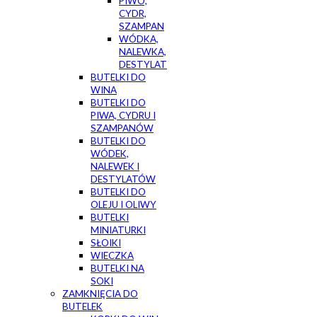
PIWO,
CYDR,
SZAMPAN
WÓDKA,
NALEWKA,
DESTYLAT
BUTELKI DO
WINA
BUTELKI DO
PIWA, CYDRU I
SZAMPANÓW
BUTELKI DO
WÓDEK,
NALEWEK I
DESTYLATÓW
BUTELKI DO
OLEJU I OLIWY
BUTELKI
MINIATURKI
SŁOIKI
WIECZKA
BUTELKI NA
SOKI
ZAMKNIĘCIA DO
BUTELEK