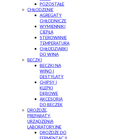
POZOSTAŁE
CHŁODZENIE
AGREGATY
CHŁODNICZE
WYMIENNIKI
CIEPŁA
STEROWANIE
TEMPERATURĄ
CHŁODZIARKI
DO WINA
BECZKI
BECZKI NA
WINO I
DESTYLATY
CHIPSY I
KLEPKI
DĘBOWE
AKCESORIA
DO BECZEK
DROŻDŻE,
PREPARATY,
URZĄDZENIA
LABORATORYJNE
DROŻDŻE DO
FERMENTACJI