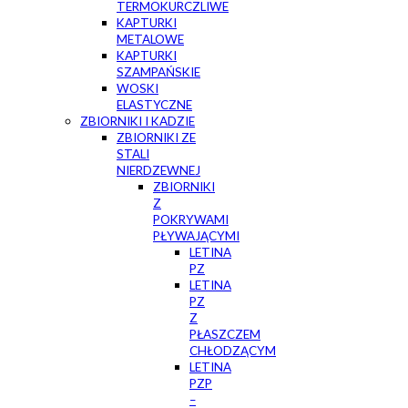
TERMOKURCZLIWE
KAPTURKI
METALOWE
KAPTURKI
SZAMPAŃSKIE
WOSKI
ELASTYCZNE
ZBIORNIKI I KADZIE
ZBIORNIKI ZE
STALI
NIERDZEWNEJ
ZBIORNIKI
Z
POKRYWAMI
PŁYWAJĄCYMI
LETINA
PZ
LETINA
PZ
Z
PŁASZCZEM
CHŁODZĄCYM
LETINA
PZP
–