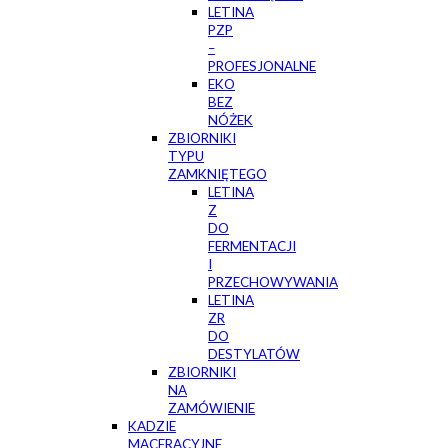
LETINA
PZP
–
PROFESJONALNE
EKO
BEZ
NÓŻEK
ZBIORNIKI
TYPU
ZAMKNIĘTEGO
LETINA
Z
DO
FERMENTACJI
I
PRZECHOWYWANIA
LETINA
ZR
DO
DESTYLATÓW
ZBIORNIKI
NA
ZAMÓWIENIE
KADZIE
MACERACYJNE