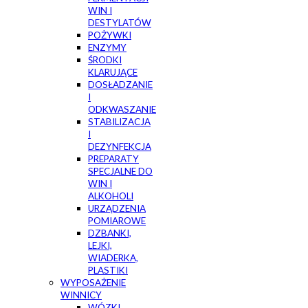
WIN I
DESTYLATÓW
POŻYWKI
ENZYMY
ŚRODKI
KLARUJĄCE
DOSŁADZANIE
I
ODKWASZANIE
STABILIZACJA
I
DEZYNFEKCJA
PREPARATY
SPECJALNE DO
WIN I
ALKOHOLI
URZĄDZENIA
POMIAROWE
DZBANKI,
LEJKI,
WIADERKA,
PLASTIKI
WYPOSAŻENIE
WINNICY
WÓZKI