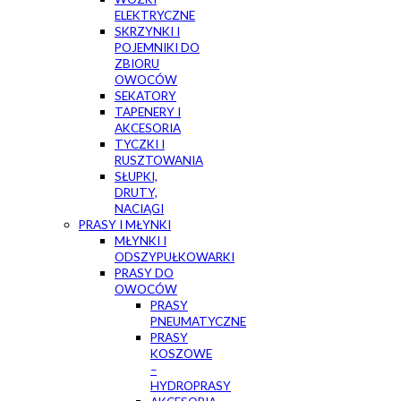
ELEKTRYCZNE
SKRZYNKI I
POJEMNIKI DO
ZBIORU
OWOCÓW
SEKATORY
TAPENERY I
AKCESORIA
TYCZKI I
RUSZTOWANIA
SŁUPKI,
DRUTY,
NACIĄGI
PRASY I MŁYNKI
MŁYNKI I
ODSZYPUŁKOWARKI
PRASY DO
OWOCÓW
PRASY
PNEUMATYCZNE
PRASY
KOSZOWE
–
HYDROPRASY