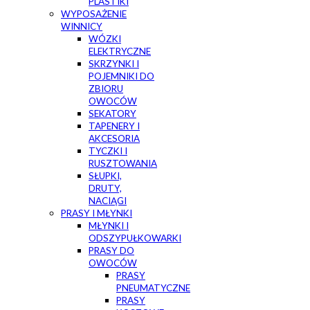
PLASTIKI
WYPOSAŻENIE
WINNICY
WÓZKI
ELEKTRYCZNE
SKRZYNKI I
POJEMNIKI DO
ZBIORU
OWOCÓW
SEKATORY
TAPENERY I
AKCESORIA
TYCZKI I
RUSZTOWANIA
SŁUPKI,
DRUTY,
NACIĄGI
PRASY I MŁYNKI
MŁYNKI I
ODSZYPUŁKOWARKI
PRASY DO
OWOCÓW
PRASY
PNEUMATYCZNE
PRASY