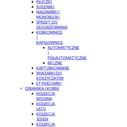
PŁUCZKI
SUSZARKI
NALEWARKI I
MONOBLOKI
SPRZĘT DO
DEGORŻOWANIA
KORKOWNICE
I
KAPSLOWNICE
AUTOMATYCZNE
I
PÓŁAUTOMATYCZNE
RĘCZNE
KAPTURKOWANIE
WIĄZARKI DO
KOSZYCZKÓW
ETYKIECIARKI
CERAMIKA I KOREK
KOLEKCJA
WIOSNA
KOLEKCJA
LATO
KOLEKCJA
JESIEŃ
KOLEKCJA