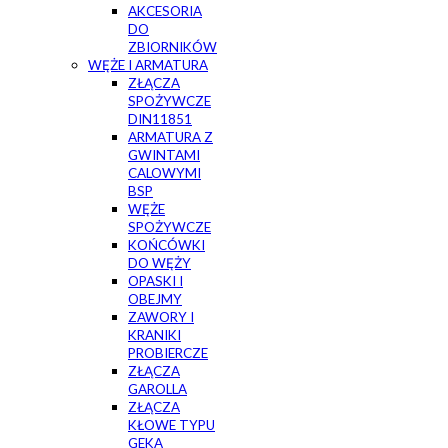
AKCESORIA
DO
ZBIORNIKÓW
WĘŻE I ARMATURA
ZŁĄCZA
SPOŻYWCZE
DIN11851
ARMATURA Z
GWINTAMI
CALOWYMI
BSP
WĘŻE
SPOŻYWCZE
KOŃCÓWKI
DO WĘŻY
OPASKI I
OBEJMY
ZAWORY I
KRANIKI
PROBIERCZE
ZŁĄCZA
GAROLLA
ZŁĄCZA
KŁOWE TYPU
GEKA