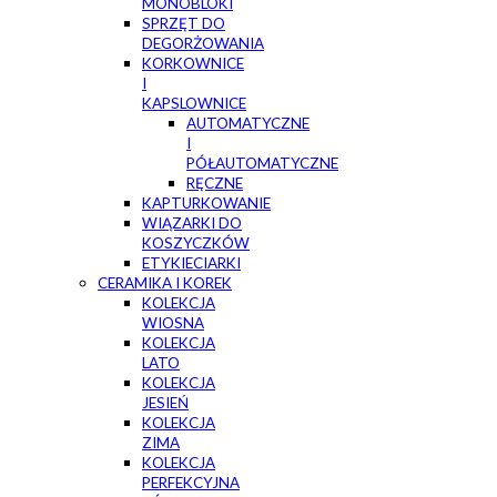
MONOBLOKI
SPRZĘT DO
DEGORŻOWANIA
KORKOWNICE
I
KAPSLOWNICE
AUTOMATYCZNE
I
PÓŁAUTOMATYCZNE
RĘCZNE
KAPTURKOWANIE
WIĄZARKI DO
KOSZYCZKÓW
ETYKIECIARKI
CERAMIKA I KOREK
KOLEKCJA
WIOSNA
KOLEKCJA
LATO
KOLEKCJA
JESIEŃ
KOLEKCJA
ZIMA
KOLEKCJA
PERFEKCYJNA