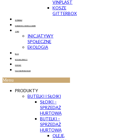
VINPLAST
KOSZE
GITTERBOX
WYPRZEDAŻ
DORADZTWO TECHNOLOGICZNE
O NAS
INICJATYWY
SPOŁECZNE
EKOLOGIA
BLOG
WYSYŁKA I ZWROTY
KONTAKT
POLITYKA PRYWATNOŚCI
Menu
PRODUKTY
BUTELKI I SŁOIKI
SŁOIKI –
SPRZEDAŻ
HURTOWA
BUTELKI –
SPRZEDAŻ
HURTOWA
OLEJE,