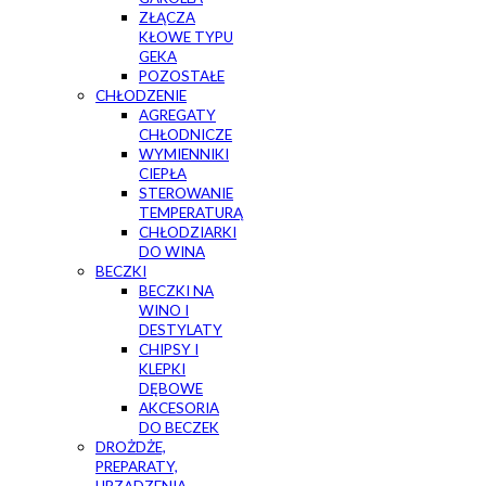
ZŁĄCZA
KŁOWE TYPU
GEKA
POZOSTAŁE
CHŁODZENIE
AGREGATY
CHŁODNICZE
WYMIENNIKI
CIEPŁA
STEROWANIE
TEMPERATURĄ
CHŁODZIARKI
DO WINA
BECZKI
BECZKI NA
WINO I
DESTYLATY
CHIPSY I
KLEPKI
DĘBOWE
AKCESORIA
DO BECZEK
DROŻDŻE,
PREPARATY,