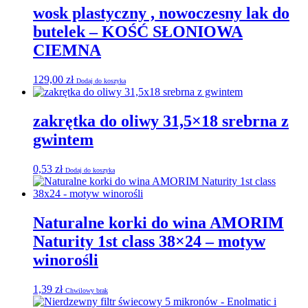
wosk plastyczny , nowoczesny lak do
butelek – KOŚĆ SŁONIOWA
CIEMNA
129,00
zł
Dodaj do koszyka
zakrętka do oliwy 31,5×18 srebrna z
gwintem
0,53
zł
Dodaj do koszyka
Naturalne korki do wina AMORIM
Naturity 1st class 38×24 – motyw
winorośli
1,39
zł
Chwilowy brak