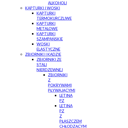
ALKOHOLI
KAPTURKI I WOSKI
KAPTURKI
TERMOKURCZLIWE
KAPTURKI
METALOWE
KAPTURKI
SZAMPAŃSKIE
WOSKI
ELASTYCZNE
ZBIORNIKI I KADZIE
ZBIORNIKI ZE
STALI
NIERDZEWNEJ
ZBIORNIKI
Z
POKRYWAMI
PŁYWAJĄCYMI
LETINA
PZ
LETINA
PZ
Z
PŁASZCZEM
CHŁODZĄCYM