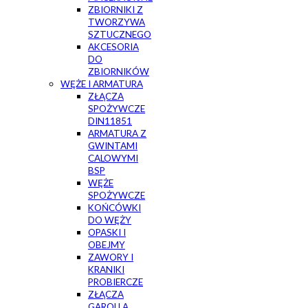
ZBIORNIKI Z
TWORZYWA
SZTUCZNEGO
AKCESORIA
DO
ZBIORNIKÓW
WĘŻE I ARMATURA
ZŁĄCZA
SPOŻYWCZE
DIN11851
ARMATURA Z
GWINTAMI
CALOWYMI
BSP
WĘŻE
SPOŻYWCZE
KOŃCÓWKI
DO WĘŻY
OPASKI I
OBEJMY
ZAWORY I
KRANIKI
PROBIERCZE
ZŁĄCZA
GAROLLA