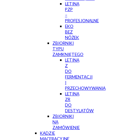
LETINA
PZP
–
PROFESJONALNE
EKO
BEZ
NÓŻEK
ZBIORNIKI
TYPU
ZAMKNIĘTEGO
LETINA
Z
DO
FERMENTACJI
I
PRZECHOWYWANIA
LETINA
ZR
DO
DESTYLATÓW
ZBIORNIKI
NA
ZAMÓWIENIE
KADZIE
MACERACYJNE