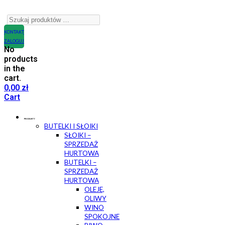
KONTAKT
ZALOGUJ
No
products
in the
cart.
0,00
zł
Cart
PRODUKTY
BUTELKI I SŁOIKI
SŁOIKI –
SPRZEDAŻ
HURTOWA
BUTELKI –
SPRZEDAŻ
HURTOWA
OLEJE,
OLIWY
WINO
SPOKOJNE