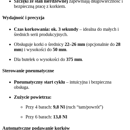
Szczęki ze stali nierdzewnej
zapewniają długowieczność i
bezpieczną pracę z korkiem.
Wydajność i precyzja
Czas korkowania: ok. 3 sekundy
– idealna do małych i
średnich serii produkcyjnych.
Obsługuje korki o średnicy
22–26 mm
(opcjonalnie do
28
mm
) i wysokości do
50 mm
.
Dla butelek o wysokości do
375 mm
.
Sterowanie pneumatyczne
Pneumatyczny start cyklu
– intuicyjna i bezpieczna
obsługa.
Zużycie powietrza:
Przy 4 barach:
9,8 Nl
(ruch “tam/powrót”)
Przy 6 barach:
13,8 Nl
Automatyczne podawanie korków