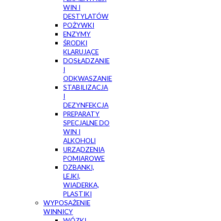
WIN I
DESTYLATÓW
POŻYWKI
ENZYMY
ŚRODKI
KLARUJĄCE
DOSŁADZANIE
I
ODKWASZANIE
STABILIZACJA
I
DEZYNFEKCJA
PREPARATY
SPECJALNE DO
WIN I
ALKOHOLI
URZĄDZENIA
POMIAROWE
DZBANKI,
LEJKI,
WIADERKA,
PLASTIKI
WYPOSAŻENIE
WINNICY
WÓZKI