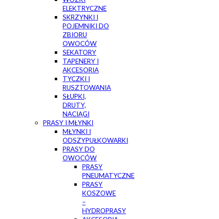
ELEKTRYCZNE
SKRZYNKI I
POJEMNIKI DO
ZBIORU
OWOCÓW
SEKATORY
TAPENERY I
AKCESORIA
TYCZKI I
RUSZTOWANIA
SŁUPKI,
DRUTY,
NACIĄGI
PRASY I MŁYNKI
MŁYNKI I
ODSZYPUŁKOWARKI
PRASY DO
OWOCÓW
PRASY
PNEUMATYCZNE
PRASY
KOSZOWE
–
HYDROPRASY