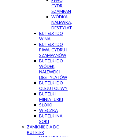
PIWO,
CYDR,
SZAMPAN
WÓDKA,
NALEWKA,
DESTYLAT
BUTELKI DO
WINA
BUTELKI DO
PIWA, CYDRU I
SZAMPANÓW
BUTELKI DO
WÓDEK,
NALEWEK I
DESTYLATÓW
BUTELKI DO
OLEJU I OLIWY
BUTELKI
MINIATURKI
SŁOIKI
WIECZKA
BUTELKI NA
SOKI
ZAMKNIĘCIA DO
BUTELEK