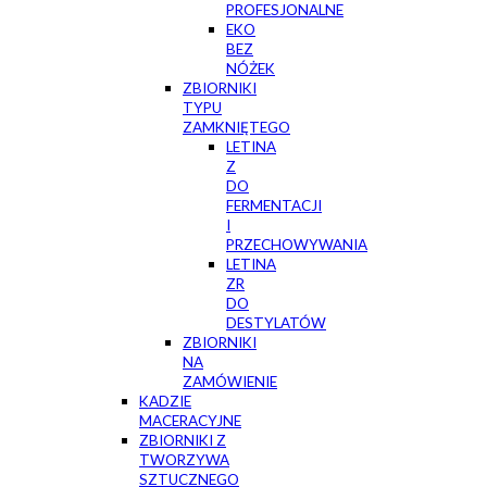
PROFESJONALNE
EKO
BEZ
NÓŻEK
ZBIORNIKI
TYPU
ZAMKNIĘTEGO
LETINA
Z
DO
FERMENTACJI
I
PRZECHOWYWANIA
LETINA
ZR
DO
DESTYLATÓW
ZBIORNIKI
NA
ZAMÓWIENIE
KADZIE
MACERACYJNE
ZBIORNIKI Z
TWORZYWA
SZTUCZNEGO