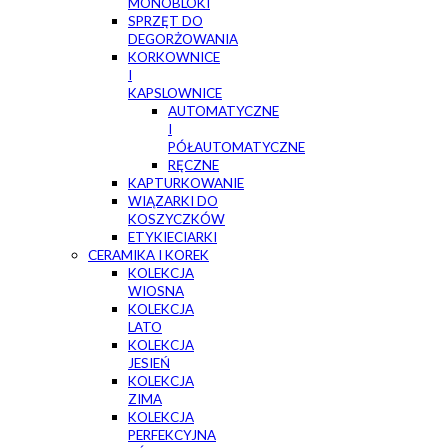
MONOBLOKI
SPRZĘT DO
DEGORŻOWANIA
KORKOWNICE
I
KAPSLOWNICE
AUTOMATYCZNE
I
PÓŁAUTOMATYCZNE
RĘCZNE
KAPTURKOWANIE
WIĄZARKI DO
KOSZYCZKÓW
ETYKIECIARKI
CERAMIKA I KOREK
KOLEKCJA
WIOSNA
KOLEKCJA
LATO
KOLEKCJA
JESIEŃ
KOLEKCJA
ZIMA
KOLEKCJA
PERFEKCYJNA