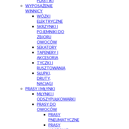
PLASTIKI
WYPOSAŻENIE
WINNICY
WÓZKI
ELEKTRYCZNE
SKRZYNKI I
POJEMNIKI DO
ZBIORU
OWOCÓW
SEKATORY
TAPENERY I
AKCESORIA
TYCZKI I
RUSZTOWANIA
SŁUPKI,
DRUTY,
NACIĄGI
PRASY I MŁYNKI
MŁYNKI I
ODSZYPUŁKOWARKI
PRASY DO
OWOCÓW
PRASY
PNEUMATYCZNE
PRASY