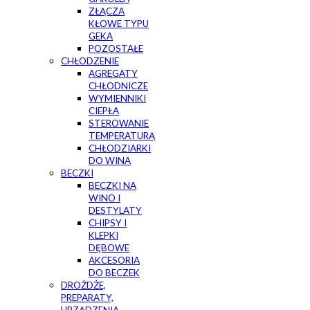
ZŁĄCZA
KŁOWE TYPU
GEKA
POZOSTAŁE
CHŁODZENIE
AGREGATY
CHŁODNICZE
WYMIENNIKI
CIEPŁA
STEROWANIE
TEMPERATURĄ
CHŁODZIARKI
DO WINA
BECZKI
BECZKI NA
WINO I
DESTYLATY
CHIPSY I
KLEPKI
DĘBOWE
AKCESORIA
DO BECZEK
DROŻDŻE,
PREPARATY,