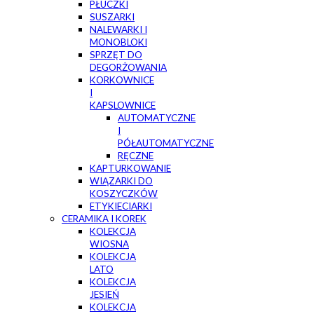
PŁUCZKI
SUSZARKI
NALEWARKI I
MONOBLOKI
SPRZĘT DO
DEGORŻOWANIA
KORKOWNICE
I
KAPSLOWNICE
AUTOMATYCZNE
I
PÓŁAUTOMATYCZNE
RĘCZNE
KAPTURKOWANIE
WIĄZARKI DO
KOSZYCZKÓW
ETYKIECIARKI
CERAMIKA I KOREK
KOLEKCJA
WIOSNA
KOLEKCJA
LATO
KOLEKCJA
JESIEŃ
KOLEKCJA