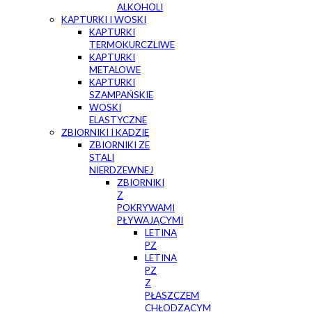
ALKOHOLI
KAPTURKI I WOSKI
KAPTURKI
TERMOKURCZLIWE
KAPTURKI
METALOWE
KAPTURKI
SZAMPAŃSKIE
WOSKI
ELASTYCZNE
ZBIORNIKI I KADZIE
ZBIORNIKI ZE
STALI
NIERDZEWNEJ
ZBIORNIKI
Z
POKRYWAMI
PŁYWAJĄCYMI
LETINA
PZ
LETINA
PZ
Z
PŁASZCZEM
CHŁODZĄCYM