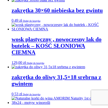
zakrętka 30×60 niebieska bez gwintu
0,49
zł
Dodaj do koszyka
wosk plastyczny , nowoczesny lak do
butelek – KOŚĆ SŁONIOWA
CIEMNA
129,00
zł
Dodaj do koszyka
zakrętka do oliwy 31,5×18 srebrna z
gwintem
0,53
zł
Dodaj do koszyka