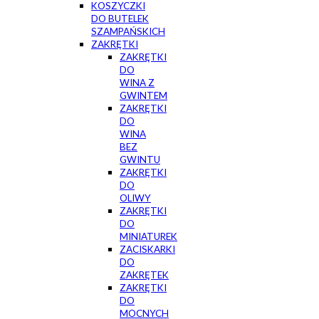
KOSZYCZKI
DO BUTELEK
SZAMPAŃSKICH
ZAKRĘTKI
ZAKRĘTKI
DO
WINA Z
GWINTEM
ZAKRĘTKI
DO
WINA
BEZ
GWINTU
ZAKRĘTKI
DO
OLIWY
ZAKRĘTKI
DO
MINIATUREK
ZACISKARKI
DO
ZAKRĘTEK
ZAKRĘTKI
DO
MOCNYCH