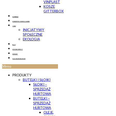
VINPLAST
KOSZE
GITTERBOX
WYPRZEDAŻ
DORADZTWO TECHNOLOGICZNE
O NAS
INICJATYWY
SPOŁECZNE
EKOLOGIA
BLOG
WYSYŁKA I ZWROTY
KONTAKT
POLITYKA PRYWATNOŚCI
Menu
PRODUKTY
BUTELKI I SŁOIKI
SŁOIKI –
SPRZEDAŻ
HURTOWA
BUTELKI –
SPRZEDAŻ
HURTOWA
OLEJE,