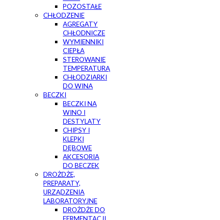
POZOSTAŁE
CHŁODZENIE
AGREGATY
CHŁODNICZE
WYMIENNIKI
CIEPŁA
STEROWANIE
TEMPERATURĄ
CHŁODZIARKI
DO WINA
BECZKI
BECZKI NA
WINO I
DESTYLATY
CHIPSY I
KLEPKI
DĘBOWE
AKCESORIA
DO BECZEK
DROŻDŻE,
PREPARATY,
URZĄDZENIA
LABORATORYJNE
DROŻDŻE DO
FERMENTACJI