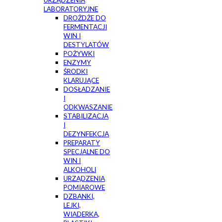
URZĄDZENIA
LABORATORYJNE
DROŻDŻE DO
FERMENTACJI
WIN I
DESTYLATÓW
POŻYWKI
ENZYMY
ŚRODKI
KLARUJĄCE
DOSŁADZANIE
I
ODKWASZANIE
STABILIZACJA
I
DEZYNFEKCJA
PREPARATY
SPECJALNE DO
WIN I
ALKOHOLI
URZĄDZENIA
POMIAROWE
DZBANKI,
LEJKI,
WIADERKA,