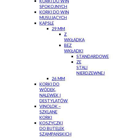
KORKI DO WIN
SPOKOJNYCH
KORKI DO WIN
MUSUJĄCYCH
KAPSLE
29 MM
Z
WKŁADKĄ
BEZ
WKŁADKI
STANDARDOWE
ZE
STALI
NIERDZEWNEJ
26 MM
KORKI DO
WÓDEK,
NALEWEK I
DESTYLATÓW
VINOLOK –
SZKLANE
KORKI
KOSZYCZKI
DO BUTELEK
SZAMPAŃSKICH