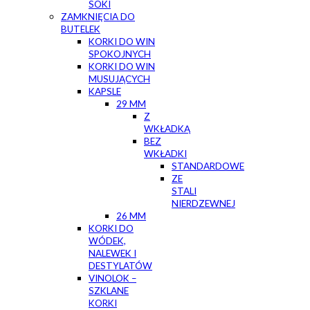
SOKI
ZAMKNIĘCIA DO
BUTELEK
KORKI DO WIN
SPOKOJNYCH
KORKI DO WIN
MUSUJĄCYCH
KAPSLE
29 MM
Z
WKŁADKĄ
BEZ
WKŁADKI
STANDARDOWE
ZE
STALI
NIERDZEWNEJ
26 MM
KORKI DO
WÓDEK,
NALEWEK I
DESTYLATÓW
VINOLOK –
SZKLANE
KORKI