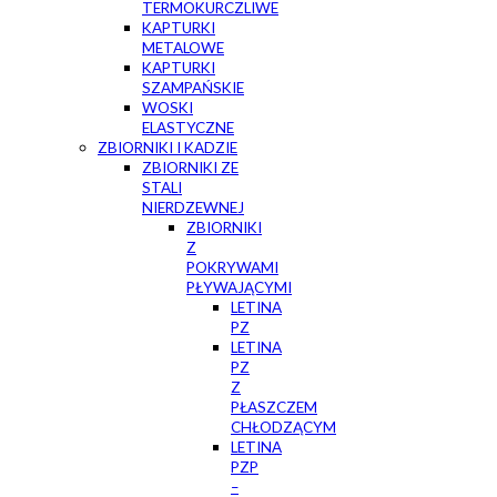
TERMOKURCZLIWE
KAPTURKI
METALOWE
KAPTURKI
SZAMPAŃSKIE
WOSKI
ELASTYCZNE
ZBIORNIKI I KADZIE
ZBIORNIKI ZE
STALI
NIERDZEWNEJ
ZBIORNIKI
Z
POKRYWAMI
PŁYWAJĄCYMI
LETINA
PZ
LETINA
PZ
Z
PŁASZCZEM
CHŁODZĄCYM
LETINA
PZP
–