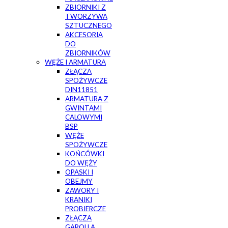
ZBIORNIKI Z
TWORZYWA
SZTUCZNEGO
AKCESORIA
DO
ZBIORNIKÓW
WĘŻE I ARMATURA
ZŁĄCZA
SPOŻYWCZE
DIN11851
ARMATURA Z
GWINTAMI
CALOWYMI
BSP
WĘŻE
SPOŻYWCZE
KOŃCÓWKI
DO WĘŻY
OPASKI I
OBEJMY
ZAWORY I
KRANIKI
PROBIERCZE
ZŁĄCZA
GAROLLA