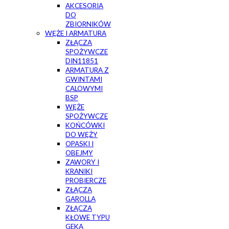
AKCESORIA
DO
ZBIORNIKÓW
WĘŻE I ARMATURA
ZŁĄCZA
SPOŻYWCZE
DIN11851
ARMATURA Z
GWINTAMI
CALOWYMI
BSP
WĘŻE
SPOŻYWCZE
KOŃCÓWKI
DO WĘŻY
OPASKI I
OBEJMY
ZAWORY I
KRANIKI
PROBIERCZE
ZŁĄCZA
GAROLLA
ZŁĄCZA
KŁOWE TYPU
GEKA