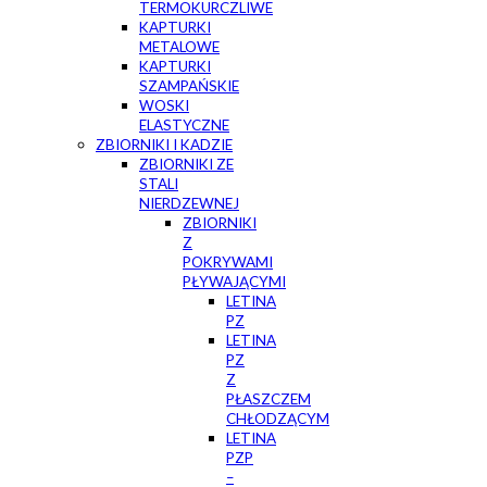
TERMOKURCZLIWE
KAPTURKI
METALOWE
KAPTURKI
SZAMPAŃSKIE
WOSKI
ELASTYCZNE
ZBIORNIKI I KADZIE
ZBIORNIKI ZE
STALI
NIERDZEWNEJ
ZBIORNIKI
Z
POKRYWAMI
PŁYWAJĄCYMI
LETINA
PZ
LETINA
PZ
Z
PŁASZCZEM
CHŁODZĄCYM
LETINA
PZP
–