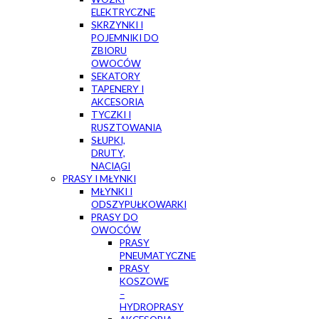
ELEKTRYCZNE
SKRZYNKI I
POJEMNIKI DO
ZBIORU
OWOCÓW
SEKATORY
TAPENERY I
AKCESORIA
TYCZKI I
RUSZTOWANIA
SŁUPKI,
DRUTY,
NACIĄGI
PRASY I MŁYNKI
MŁYNKI I
ODSZYPUŁKOWARKI
PRASY DO
OWOCÓW
PRASY
PNEUMATYCZNE
PRASY
KOSZOWE
–
HYDROPRASY