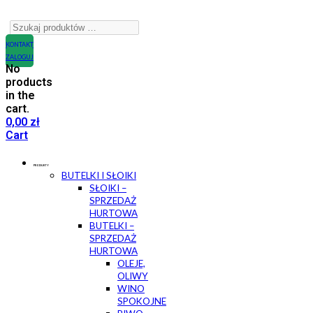
KONTAKT
ZALOGUJ
No
products
in the
cart.
0,00
zł
Cart
PRODUKTY
BUTELKI I SŁOIKI
SŁOIKI –
SPRZEDAŻ
HURTOWA
BUTELKI –
SPRZEDAŻ
HURTOWA
OLEJE,
OLIWY
WINO
SPOKOJNE