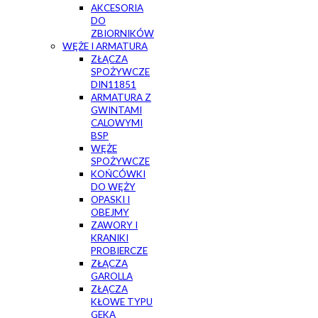
AKCESORIA
DO
ZBIORNIKÓW
WĘŻE I ARMATURA
ZŁĄCZA
SPOŻYWCZE
DIN11851
ARMATURA Z
GWINTAMI
CALOWYMI
BSP
WĘŻE
SPOŻYWCZE
KOŃCÓWKI
DO WĘŻY
OPASKI I
OBEJMY
ZAWORY I
KRANIKI
PROBIERCZE
ZŁĄCZA
GAROLLA
ZŁĄCZA
KŁOWE TYPU
GEKA