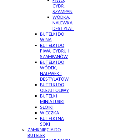
PIWO,
CYDR,
SZAMPAN
WÓDKA,
NALEWKA,
DESTYLAT
BUTELKI DO
WINA
BUTELKI DO
PIWA, CYDRU I
SZAMPANÓW
BUTELKI DO
WÓDEK,
NALEWEK I
DESTYLATÓW
BUTELKI DO
OLEJU I OLIWY
BUTELKI
MINIATURKI
SŁOIKI
WIECZKA
BUTELKI NA
SOKI
ZAMKNIĘCIA DO
BUTELEK