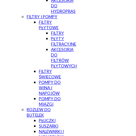
AKCESORIA
DO
HYDROPRAS
FILTRY I POMPY
FILTRY
PŁYTOWE
FILTRY
PŁYTY
FILTRACYJNE
AKCESORIA
DO
FILTRÓW
PŁYTOWYCH
FILTRY
ŚWIECOWE
POMPY DO
WINA I
NAPOJÓW
POMPY DO
MIAZGI
ROZLEW DO
BUTELEK
PŁUCZKI
SUSZARKI
NALEWARKI I