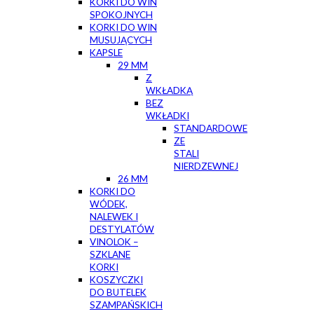
KORKI DO WIN
SPOKOJNYCH
KORKI DO WIN
MUSUJĄCYCH
KAPSLE
29 MM
Z
WKŁADKĄ
BEZ
WKŁADKI
STANDARDOWE
ZE
STALI
NIERDZEWNEJ
26 MM
KORKI DO
WÓDEK,
NALEWEK I
DESTYLATÓW
VINOLOK –
SZKLANE
KORKI
KOSZYCZKI
DO BUTELEK
SZAMPAŃSKICH