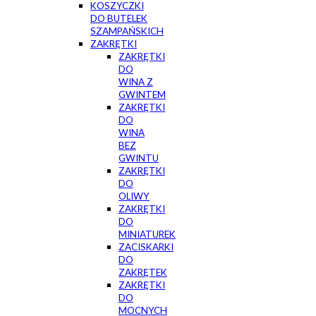
KOSZYCZKI
DO BUTELEK
SZAMPAŃSKICH
ZAKRĘTKI
ZAKRĘTKI
DO
WINA Z
GWINTEM
ZAKRĘTKI
DO
WINA
BEZ
GWINTU
ZAKRĘTKI
DO
OLIWY
ZAKRĘTKI
DO
MINIATUREK
ZACISKARKI
DO
ZAKRĘTEK
ZAKRĘTKI
DO
MOCNYCH