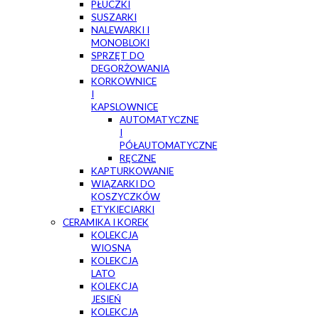
PŁUCZKI
SUSZARKI
NALEWARKI I
MONOBLOKI
SPRZĘT DO
DEGORŻOWANIA
KORKOWNICE
I
KAPSLOWNICE
AUTOMATYCZNE
I
PÓŁAUTOMATYCZNE
RĘCZNE
KAPTURKOWANIE
WIĄZARKI DO
KOSZYCZKÓW
ETYKIECIARKI
CERAMIKA I KOREK
KOLEKCJA
WIOSNA
KOLEKCJA
LATO
KOLEKCJA
JESIEŃ
KOLEKCJA