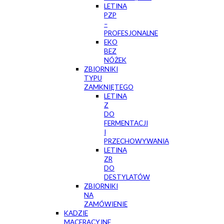
LETINA
PZP
–
PROFESJONALNE
EKO
BEZ
NÓŻEK
ZBIORNIKI
TYPU
ZAMKNIĘTEGO
LETINA
Z
DO
FERMENTACJI
I
PRZECHOWYWANIA
LETINA
ZR
DO
DESTYLATÓW
ZBIORNIKI
NA
ZAMÓWIENIE
KADZIE
MACERACYJNE