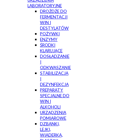
URZĄDZENIA
LABORATORYJNE
DROŻDŻE DO
FERMENTACJI
WIN I
DESTYLATÓW
POŻYWKI
ENZYMY
ŚRODKI
KLARUJĄCE
DOSŁADZANIE
I
ODKWASZANIE
STABILIZACJA
I
DEZYNFEKCJA
PREPARATY
SPECJALNE DO
WIN I
ALKOHOLI
URZĄDZENIA
POMIAROWE
DZBANKI,
LEJKI,
WIADERKA,