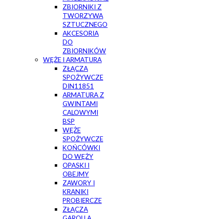
ZBIORNIKI Z
TWORZYWA
SZTUCZNEGO
AKCESORIA
DO
ZBIORNIKÓW
WĘŻE I ARMATURA
ZŁĄCZA
SPOŻYWCZE
DIN11851
ARMATURA Z
GWINTAMI
CALOWYMI
BSP
WĘŻE
SPOŻYWCZE
KOŃCÓWKI
DO WĘŻY
OPASKI I
OBEJMY
ZAWORY I
KRANIKI
PROBIERCZE
ZŁĄCZA
GAROLLA