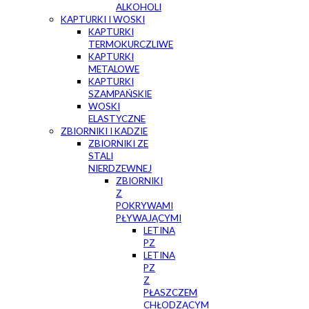
ALKOHOLI
KAPTURKI I WOSKI
KAPTURKI
TERMOKURCZLIWE
KAPTURKI
METALOWE
KAPTURKI
SZAMPAŃSKIE
WOSKI
ELASTYCZNE
ZBIORNIKI I KADZIE
ZBIORNIKI ZE
STALI
NIERDZEWNEJ
ZBIORNIKI
Z
POKRYWAMI
PŁYWAJĄCYMI
LETINA
PZ
LETINA
PZ
Z
PŁASZCZEM
CHŁODZĄCYM