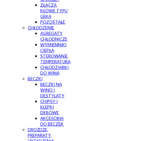
ZŁĄCZA
KŁOWE TYPU
GEKA
POZOSTAŁE
CHŁODZENIE
AGREGATY
CHŁODNICZE
WYMIENNIKI
CIEPŁA
STEROWANIE
TEMPERATURĄ
CHŁODZIARKI
DO WINA
BECZKI
BECZKI NA
WINO I
DESTYLATY
CHIPSY I
KLEPKI
DĘBOWE
AKCESORIA
DO BECZEK
DROŻDŻE,
PREPARATY,