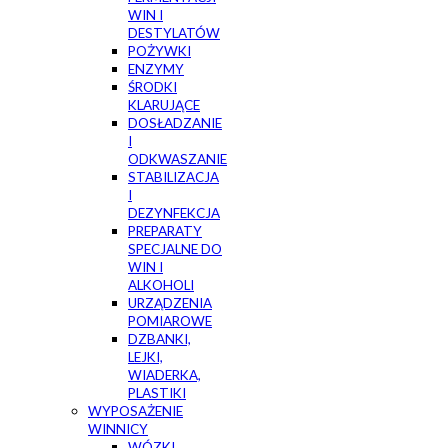
WIN I
DESTYLATÓW
POŻYWKI
ENZYMY
ŚRODKI
KLARUJĄCE
DOSŁADZANIE
I
ODKWASZANIE
STABILIZACJA
I
DEZYNFEKCJA
PREPARATY
SPECJALNE DO
WIN I
ALKOHOLI
URZĄDZENIA
POMIAROWE
DZBANKI,
LEJKI,
WIADERKA,
PLASTIKI
WYPOSAŻENIE
WINNICY
WÓZKI