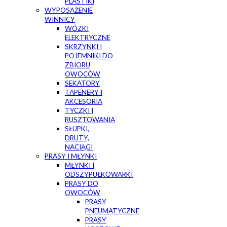
PLASTIKI
WYPOSAŻENIE
WINNICY
WÓZKI
ELEKTRYCZNE
SKRZYNKI I
POJEMNIKI DO
ZBIORU
OWOCÓW
SEKATORY
TAPENERY I
AKCESORIA
TYCZKI I
RUSZTOWANIA
SŁUPKI,
DRUTY,
NACIĄGI
PRASY I MŁYNKI
MŁYNKI I
ODSZYPUŁKOWARKI
PRASY DO
OWOCÓW
PRASY
PNEUMATYCZNE
PRASY