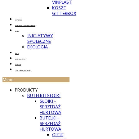
VINPLAST
KOSZE
GITTERBOX
WYPRZEDAŻ
DORADZTWO TECHNOLOGICZNE
O NAS
INICJATYWY
SPOŁECZNE
EKOLOGIA
BLOG
WYSYŁKA I ZWROTY
KONTAKT
POLITYKA PRYWATNOŚCI
Menu
PRODUKTY
BUTELKI I SŁOIKI
SŁOIKI –
SPRZEDAŻ
HURTOWA
BUTELKI –
SPRZEDAŻ
HURTOWA
OLEJE,