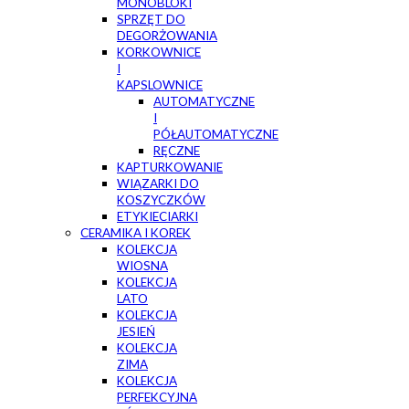
MONOBLOKI
SPRZĘT DO
DEGORŻOWANIA
KORKOWNICE
I
KAPSLOWNICE
AUTOMATYCZNE
I
PÓŁAUTOMATYCZNE
RĘCZNE
KAPTURKOWANIE
WIĄZARKI DO
KOSZYCZKÓW
ETYKIECIARKI
CERAMIKA I KOREK
KOLEKCJA
WIOSNA
KOLEKCJA
LATO
KOLEKCJA
JESIEŃ
KOLEKCJA
ZIMA
KOLEKCJA
PERFEKCYJNA