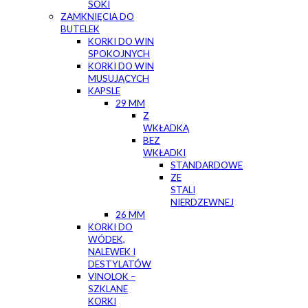
SOKI
ZAMKNIĘCIA DO
BUTELEK
KORKI DO WIN
SPOKOJNYCH
KORKI DO WIN
MUSUJĄCYCH
KAPSLE
29 MM
Z
WKŁADKĄ
BEZ
WKŁADKI
STANDARDOWE
ZE
STALI
NIERDZEWNEJ
26 MM
KORKI DO
WÓDEK,
NALEWEK I
DESTYLATÓW
VINOLOK –
SZKLANE
KORKI