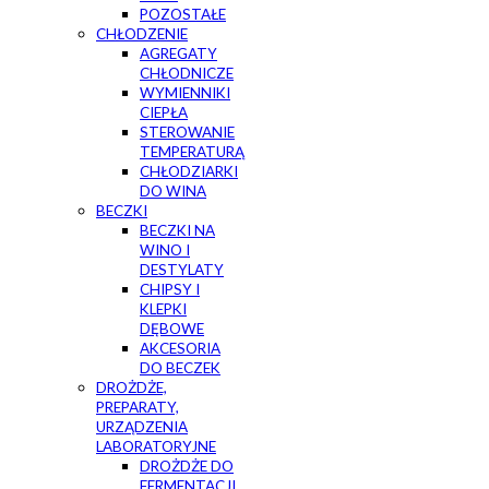
POZOSTAŁE
CHŁODZENIE
AGREGATY
CHŁODNICZE
WYMIENNIKI
CIEPŁA
STEROWANIE
TEMPERATURĄ
CHŁODZIARKI
DO WINA
BECZKI
BECZKI NA
WINO I
DESTYLATY
CHIPSY I
KLEPKI
DĘBOWE
AKCESORIA
DO BECZEK
DROŻDŻE,
PREPARATY,
URZĄDZENIA
LABORATORYJNE
DROŻDŻE DO
FERMENTACJI