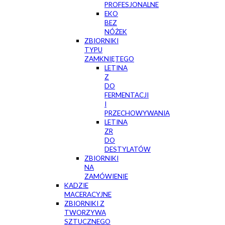
PROFESJONALNE
EKO
BEZ
NÓŻEK
ZBIORNIKI
TYPU
ZAMKNIĘTEGO
LETINA
Z
DO
FERMENTACJI
I
PRZECHOWYWANIA
LETINA
ZR
DO
DESTYLATÓW
ZBIORNIKI
NA
ZAMÓWIENIE
KADZIE
MACERACYJNE
ZBIORNIKI Z
TWORZYWA
SZTUCZNEGO