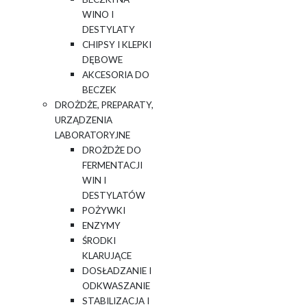
WINO I
DESTYLATY
CHIPSY I KLEPKI
DĘBOWE
AKCESORIA DO
BECZEK
DROŻDŻE, PREPARATY,
URZĄDZENIA
LABORATORYJNE
DROŻDŻE DO
FERMENTACJI
WIN I
DESTYLATÓW
POŻYWKI
ENZYMY
ŚRODKI
KLARUJĄCE
DOSŁADZANIE I
ODKWASZANIE
STABILIZACJA I