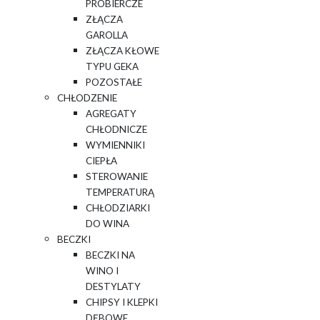
PROBIERCZE
ZŁĄCZA
GAROLLA
ZŁĄCZA KŁOWE
TYPU GEKA
POZOSTAŁE
CHŁODZENIE
AGREGATY
CHŁODNICZE
WYMIENNIKI
CIEPŁA
STEROWANIE
TEMPERATURĄ
CHŁODZIARKI
DO WINA
BECZKI
BECZKI NA
WINO I
DESTYLATY
CHIPSY I KLEPKI
DĘBOWE