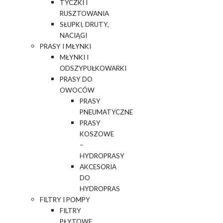
TYCZKI I
RUSZTOWANIA
SŁUPKI, DRUTY,
NACIĄGI
PRASY I MŁYNKI
MŁYNKI I
ODSZYPUŁKOWARKI
PRASY DO
OWOCÓW
PRASY
PNEUMATYCZNE
PRASY
KOSZOWE
–
HYDROPRASY
AKCESORIA
DO
HYDROPRAS
FILTRY I POMPY
FILTRY
PŁYTOWE