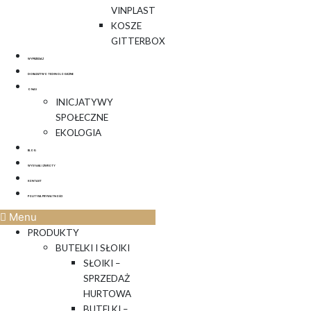
VINPLAST
KOSZE
GITTERBOX
WYPRZEDAŻ
DORADZTWO TECHNOLOGICZNE
O NAS
INICJATYWY
SPOŁECZNE
EKOLOGIA
BLOG
WYSYŁKA I ZWROTY
KONTAKT
POLITYKA PRYWATNOŚCI
Menu
PRODUKTY
BUTELKI I SŁOIKI
SŁOIKI –
SPRZEDAŻ
HURTOWA
BUTELKI –