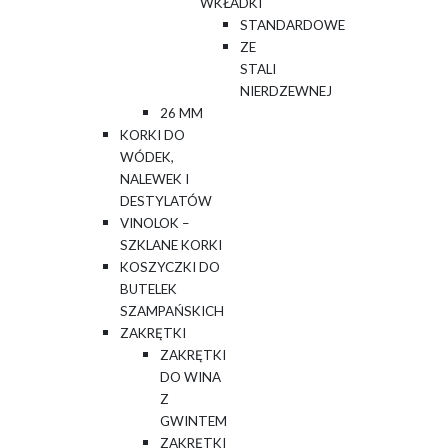
WKŁADKI
STANDARDOWE
ZE
STALI
NIERDZEWNEJ
26 MM
KORKI DO
WÓDEK,
NALEWEK I
DESTYLATÓW
VINOLOK –
SZKLANE KORKI
KOSZYCZKI DO
BUTELEK
SZAMPAŃSKICH
ZAKRĘTKI
ZAKRĘTKI
DO WINA
Z
GWINTEM
ZAKRĘTKI