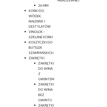
NIERDZEWNEJ
26 MM
KORKI DO
WÓDEK,
NALEWEK I
DESTYLATÓW
VINOLOK –
SZKLANE KORKI
KOSZYCZKI DO
BUTELEK
SZAMPAŃSKICH
ZAKRĘTKI
ZAKRĘTKI
DO WINA
Z
GWINTEM
ZAKRĘTKI
DO WINA
BEZ
GWINTU
ZAKRĘTKI