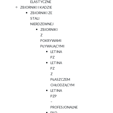
ELASTYCZNE
ZBIORNIKI I KADZIE
ZBIORNIKI ZE
STALI
NIERDZEWNEJ
ZBIORNIKI
Z
POKRYWAMI
PŁYWAJĄCYMI
LETINA
PZ
LETINA
PZ
Z
PŁASZCZEM
CHŁODZĄCYM
LETINA
PZP
–
PROFESJONALNE
EKO