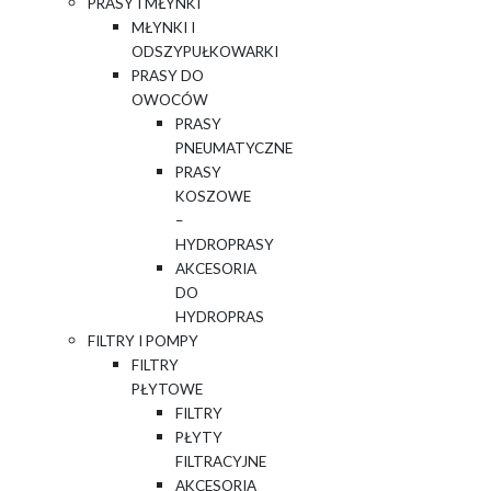
PRASY I MŁYNKI
MŁYNKI I
ODSZYPUŁKOWARKI
PRASY DO
OWOCÓW
PRASY
PNEUMATYCZNE
PRASY
KOSZOWE
–
HYDROPRASY
AKCESORIA
DO
HYDROPRAS
FILTRY I POMPY
FILTRY
PŁYTOWE
FILTRY
PŁYTY
FILTRACYJNE
AKCESORIA