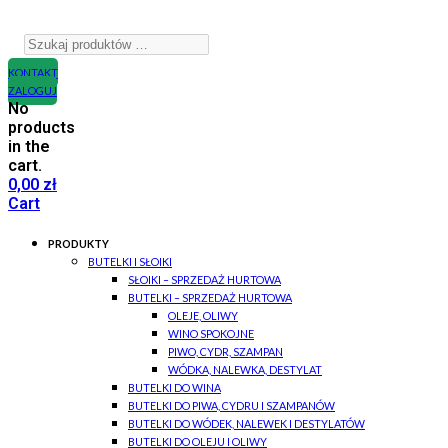
KONTAKT
ZALOGUJ
No
products
in the
cart.
0,00
zł
Cart
PRODUKTY
BUTELKI I SŁOIKI
SŁOIKI – SPRZEDAŻ HURTOWA
BUTELKI – SPRZEDAŻ HURTOWA
OLEJE, OLIWY
WINO SPOKOJNE
PIWO, CYDR, SZAMPAN
WÓDKA, NALEWKA, DESTYLAT
BUTELKI DO WINA
BUTELKI DO PIWA, CYDRU I SZAMPANÓW
BUTELKI DO WÓDEK, NALEWEK I DESTYLATÓW
BUTELKI DO OLEJU I OLIWY