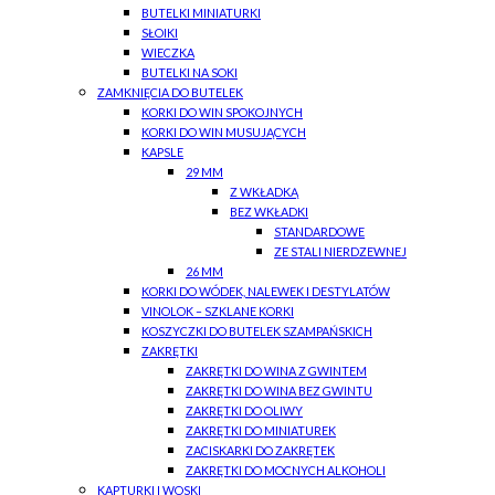
BUTELKI MINIATURKI
SŁOIKI
WIECZKA
BUTELKI NA SOKI
ZAMKNIĘCIA DO BUTELEK
KORKI DO WIN SPOKOJNYCH
KORKI DO WIN MUSUJĄCYCH
KAPSLE
29 MM
Z WKŁADKĄ
BEZ WKŁADKI
STANDARDOWE
ZE STALI NIERDZEWNEJ
26 MM
KORKI DO WÓDEK, NALEWEK I DESTYLATÓW
VINOLOK – SZKLANE KORKI
KOSZYCZKI DO BUTELEK SZAMPAŃSKICH
ZAKRĘTKI
ZAKRĘTKI DO WINA Z GWINTEM
ZAKRĘTKI DO WINA BEZ GWINTU
ZAKRĘTKI DO OLIWY
ZAKRĘTKI DO MINIATUREK
ZACISKARKI DO ZAKRĘTEK
ZAKRĘTKI DO MOCNYCH ALKOHOLI
KAPTURKI I WOSKI