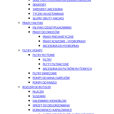
SEKATORY
TAPENERY I AKCESORIA
TYCZKI I RUSZTOWANIA
SŁUPKI, DRUTY, NACIĄGI
PRASY I MŁYNKI
MŁYNKI I ODSZYPUŁKOWARKI
PRASY DO OWOCÓW
PRASY PNEUMATYCZNE
PRASY KOSZOWE – HYDROPRASY
AKCESORIA DO HYDROPRAS
FILTRY I POMPY
FILTRY PŁYTOWE
FILTRY
PŁYTY FILTRACYJNE
AKCESORIA DO FILTRÓW PŁYTOWYCH
FILTRY ŚWIECOWE
POMPY DO WINA I NAPOJÓW
POMPY DO MIAZGI
ROZLEW DO BUTELEK
PŁUCZKI
SUSZARKI
NALEWARKI I MONOBLOKI
SPRZĘT DO DEGORŻOWANIA
KORKOWNICE I KAPSLOWNICE