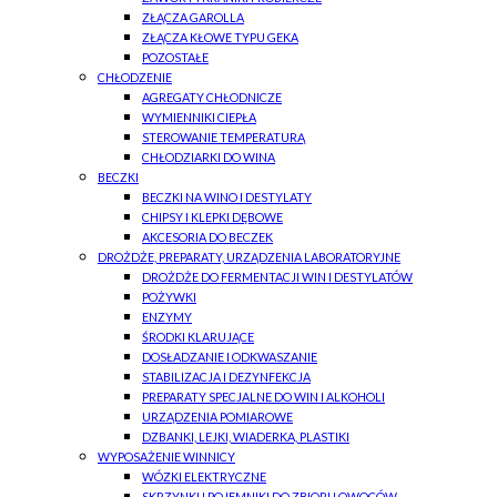
ZŁĄCZA GAROLLA
ZŁĄCZA KŁOWE TYPU GEKA
POZOSTAŁE
CHŁODZENIE
AGREGATY CHŁODNICZE
WYMIENNIKI CIEPŁA
STEROWANIE TEMPERATURĄ
CHŁODZIARKI DO WINA
BECZKI
BECZKI NA WINO I DESTYLATY
CHIPSY I KLEPKI DĘBOWE
AKCESORIA DO BECZEK
DROŻDŻE, PREPARATY, URZĄDZENIA LABORATORYJNE
DROŻDŻE DO FERMENTACJI WIN I DESTYLATÓW
POŻYWKI
ENZYMY
ŚRODKI KLARUJĄCE
DOSŁADZANIE I ODKWASZANIE
STABILIZACJA I DEZYNFEKCJA
PREPARATY SPECJALNE DO WIN I ALKOHOLI
URZĄDZENIA POMIAROWE
DZBANKI, LEJKI, WIADERKA, PLASTIKI
WYPOSAŻENIE WINNICY
WÓZKI ELEKTRYCZNE
SKRZYNKI I POJEMNIKI DO ZBIORU OWOCÓW