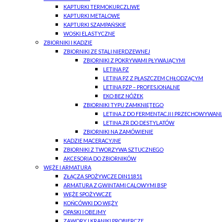
KAPTURKI TERMOKURCZLIWE
KAPTURKI METALOWE
KAPTURKI SZAMPAŃSKIE
WOSKI ELASTYCZNE
ZBIORNIKI I KADZIE
ZBIORNIKI ZE STALI NIERDZEWNEJ
ZBIORNIKI Z POKRYWAMI PŁYWAJĄCYMI
LETINA PZ
LETINA PZ Z PŁASZCZEM CHŁODZĄCYM
LETINA PZP – PROFESJONALNE
EKO BEZ NÓŻEK
ZBIORNIKI TYPU ZAMKNIĘTEGO
LETINA Z DO FERMENTACJI I PRZECHOWYWANI
LETINA ZR DO DESTYLATÓW
ZBIORNIKI NA ZAMÓWIENIE
KADZIE MACERACYJNE
ZBIORNIKI Z TWORZYWA SZTUCZNEGO
AKCESORIA DO ZBIORNIKÓW
WĘŻE I ARMATURA
ZŁĄCZA SPOŻYWCZE DIN11851
ARMATURA Z GWINTAMI CALOWYMI BSP
WĘŻE SPOŻYWCZE
KOŃCÓWKI DO WĘŻY
OPASKI I OBEJMY
ZAWORY I KRANIKI PROBIERCZE