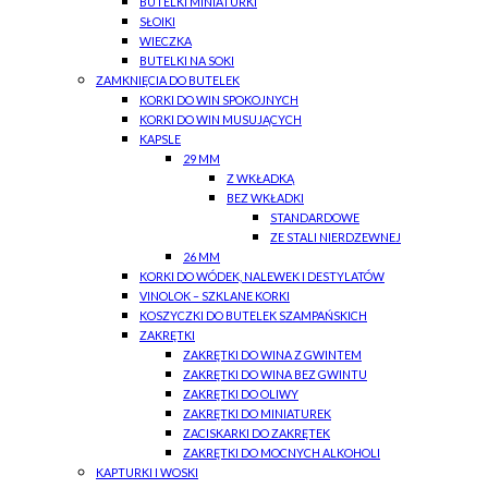
BUTELKI MINIATURKI
SŁOIKI
WIECZKA
BUTELKI NA SOKI
ZAMKNIĘCIA DO BUTELEK
KORKI DO WIN SPOKOJNYCH
KORKI DO WIN MUSUJĄCYCH
KAPSLE
29 MM
Z WKŁADKĄ
BEZ WKŁADKI
STANDARDOWE
ZE STALI NIERDZEWNEJ
26 MM
KORKI DO WÓDEK, NALEWEK I DESTYLATÓW
VINOLOK – SZKLANE KORKI
KOSZYCZKI DO BUTELEK SZAMPAŃSKICH
ZAKRĘTKI
ZAKRĘTKI DO WINA Z GWINTEM
ZAKRĘTKI DO WINA BEZ GWINTU
ZAKRĘTKI DO OLIWY
ZAKRĘTKI DO MINIATUREK
ZACISKARKI DO ZAKRĘTEK
ZAKRĘTKI DO MOCNYCH ALKOHOLI
KAPTURKI I WOSKI