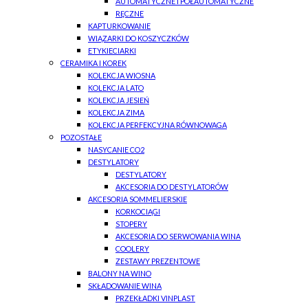
AUTOMATYCZNE I PÓŁAUTOMATYCZNE
RĘCZNE
KAPTURKOWANIE
WIĄZARKI DO KOSZYCZKÓW
ETYKIECIARKI
CERAMIKA I KOREK
KOLEKCJA WIOSNA
KOLEKCJA LATO
KOLEKCJA JESIEŃ
KOLEKCJA ZIMA
KOLEKCJA PERFEKCYJNA RÓWNOWAGA
POZOSTAŁE
NASYCANIE CO2
DESTYLATORY
DESTYLATORY
AKCESORIA DO DESTYLATORÓW
AKCESORIA SOMMELIERSKIE
KORKOCIĄGI
STOPERY
AKCESORIA DO SERWOWANIA WINA
COOLERY
ZESTAWY PREZENTOWE
BALONY NA WINO
SKŁADOWANIE WINA
PRZEKŁADKI VINPLAST