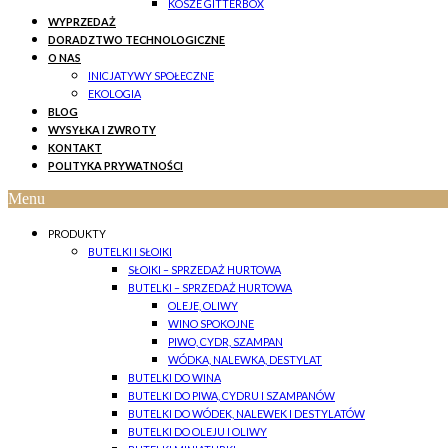
KOSZE GITTERBOX
WYPRZEDAŻ
DORADZTWO TECHNOLOGICZNE
O NAS
INICJATYWY SPOŁECZNE
EKOLOGIA
BLOG
WYSYŁKA I ZWROTY
KONTAKT
POLITYKA PRYWATNOŚCI
Menu
PRODUKTY
BUTELKI I SŁOIKI
SŁOIKI – SPRZEDAŻ HURTOWA
BUTELKI – SPRZEDAŻ HURTOWA
OLEJE, OLIWY
WINO SPOKOJNE
PIWO, CYDR, SZAMPAN
WÓDKA, NALEWKA, DESTYLAT
BUTELKI DO WINA
BUTELKI DO PIWA, CYDRU I SZAMPANÓW
BUTELKI DO WÓDEK, NALEWEK I DESTYLATÓW
BUTELKI DO OLEJU I OLIWY