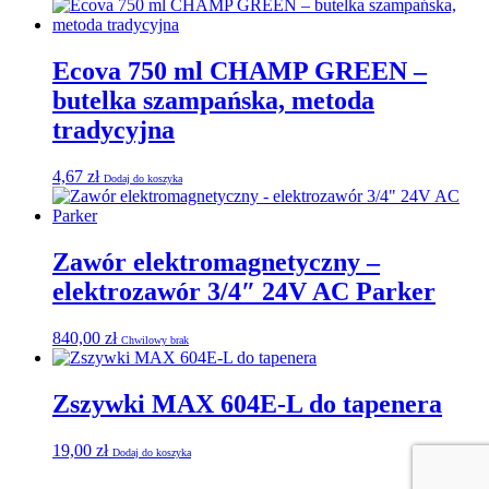
Ecova 750 ml CHAMP GREEN –
butelka szampańska, metoda
tradycyjna
4,67
zł
Dodaj do koszyka
Zawór elektromagnetyczny –
elektrozawór 3/4″ 24V AC Parker
840,00
zł
Chwilowy brak
Zszywki MAX 604E-L do tapenera
19,00
zł
Dodaj do koszyka