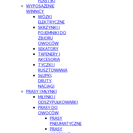
PLASTIKI
WYPOSAŻENIE
WINNICY
WÓZKI
ELEKTRYCZNE
SKRZYNKI I
POJEMNIKI DO
ZBIORU
OWOCÓW
SEKATORY
TAPENERY I
AKCESORIA
TYCZKI I
RUSZTOWANIA
SŁUPKI,
DRUTY,
NACIĄGI
PRASY I MŁYNKI
MŁYNKI I
ODSZYPUŁKOWARKI
PRASY DO
OWOCÓW
PRASY
PNEUMATYCZNE
PRASY