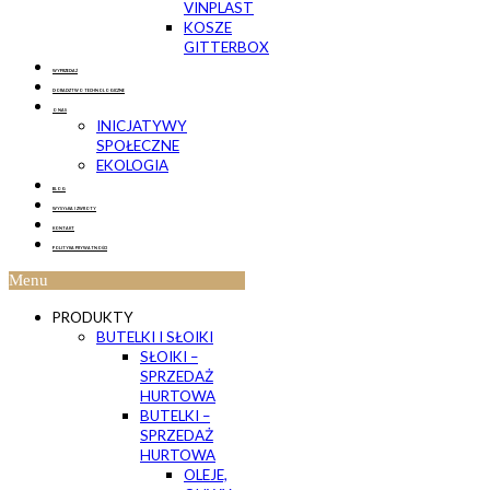
VINPLAST
KOSZE
GITTERBOX
WYPRZEDAŻ
DORADZTWO TECHNOLOGICZNE
O NAS
INICJATYWY
SPOŁECZNE
EKOLOGIA
BLOG
WYSYŁKA I ZWROTY
KONTAKT
POLITYKA PRYWATNOŚCI
Menu
PRODUKTY
BUTELKI I SŁOIKI
SŁOIKI –
SPRZEDAŻ
HURTOWA
BUTELKI –
SPRZEDAŻ
HURTOWA
OLEJE,