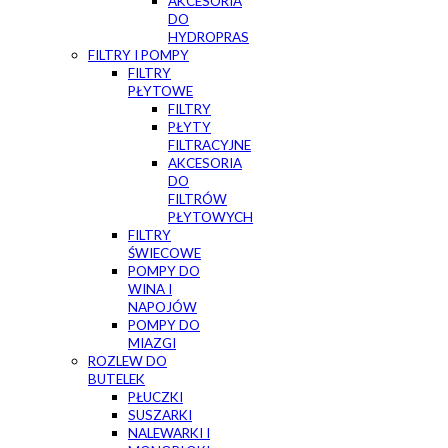
AKCESORIA
DO
HYDROPRAS
FILTRY I POMPY
FILTRY
PŁYTOWE
FILTRY
PŁYTY
FILTRACYJNE
AKCESORIA
DO
FILTRÓW
PŁYTOWYCH
FILTRY
ŚWIECOWE
POMPY DO
WINA I
NAPOJÓW
POMPY DO
MIAZGI
ROZLEW DO
BUTELEK
PŁUCZKI
SUSZARKI
NALEWARKI I