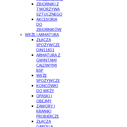
ZBIORNIKI Z
TWORZYWA
SZTUCZNEGO
AKCESORIA
DO
ZBIORNIKÓW
WĘŻE I ARMATURA
ZŁĄCZA
SPOŻYWCZE
DIN11851
ARMATURA Z
GWINTAMI
CALOWYMI
BSP
WĘŻE
SPOŻYWCZE
KOŃCÓWKI
DO WĘŻY
OPASKI I
OBEJMY
ZAWORY I
KRANIKI
PROBIERCZE
ZŁĄCZA
GAROLLA