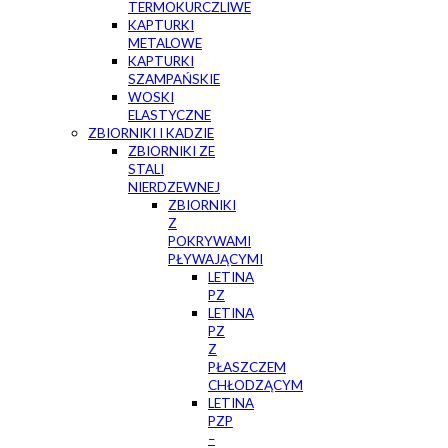
TERMOKURCZLIWE
KAPTURKI
METALOWE
KAPTURKI
SZAMPAŃSKIE
WOSKI
ELASTYCZNE
ZBIORNIKI I KADZIE
ZBIORNIKI ZE
STALI
NIERDZEWNEJ
ZBIORNIKI
Z
POKRYWAMI
PŁYWAJĄCYMI
LETINA
PZ
LETINA
PZ
Z
PŁASZCZEM
CHŁODZĄCYM
LETINA
PZP
–