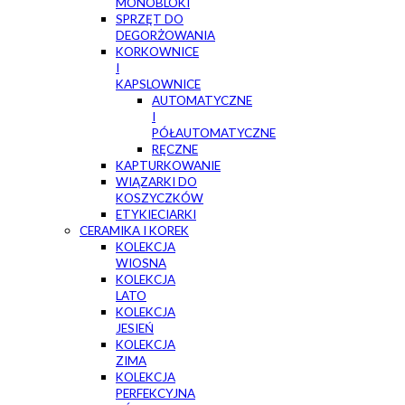
MONOBLOKI
SPRZĘT DO
DEGORŻOWANIA
KORKOWNICE
I
KAPSLOWNICE
AUTOMATYCZNE
I
PÓŁAUTOMATYCZNE
RĘCZNE
KAPTURKOWANIE
WIĄZARKI DO
KOSZYCZKÓW
ETYKIECIARKI
CERAMIKA I KOREK
KOLEKCJA
WIOSNA
KOLEKCJA
LATO
KOLEKCJA
JESIEŃ
KOLEKCJA
ZIMA
KOLEKCJA
PERFEKCYJNA