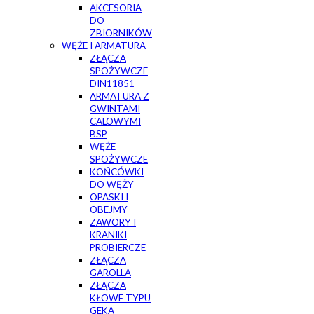
AKCESORIA
DO
ZBIORNIKÓW
WĘŻE I ARMATURA
ZŁĄCZA
SPOŻYWCZE
DIN11851
ARMATURA Z
GWINTAMI
CALOWYMI
BSP
WĘŻE
SPOŻYWCZE
KOŃCÓWKI
DO WĘŻY
OPASKI I
OBEJMY
ZAWORY I
KRANIKI
PROBIERCZE
ZŁĄCZA
GAROLLA
ZŁĄCZA
KŁOWE TYPU
GEKA