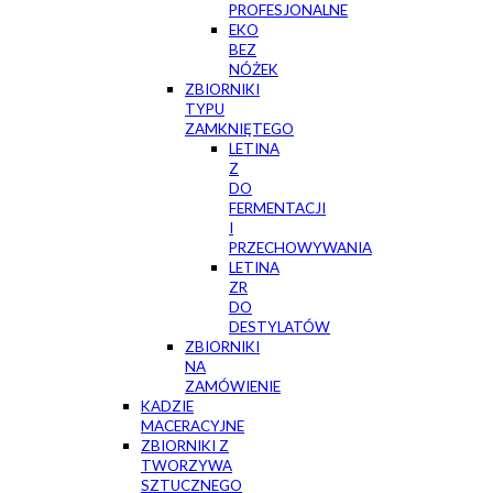
PROFESJONALNE
EKO
BEZ
NÓŻEK
ZBIORNIKI
TYPU
ZAMKNIĘTEGO
LETINA
Z
DO
FERMENTACJI
I
PRZECHOWYWANIA
LETINA
ZR
DO
DESTYLATÓW
ZBIORNIKI
NA
ZAMÓWIENIE
KADZIE
MACERACYJNE
ZBIORNIKI Z
TWORZYWA
SZTUCZNEGO