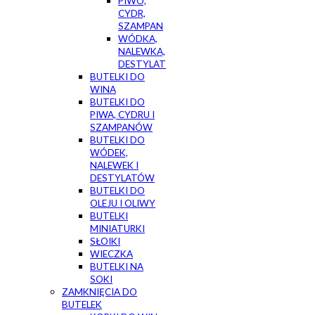
PIWO,
CYDR,
SZAMPAN
WÓDKA,
NALEWKA,
DESTYLAT
BUTELKI DO
WINA
BUTELKI DO
PIWA, CYDRU I
SZAMPANÓW
BUTELKI DO
WÓDEK,
NALEWEK I
DESTYLATÓW
BUTELKI DO
OLEJU I OLIWY
BUTELKI
MINIATURKI
SŁOIKI
WIECZKA
BUTELKI NA
SOKI
ZAMKNIĘCIA DO
BUTELEK