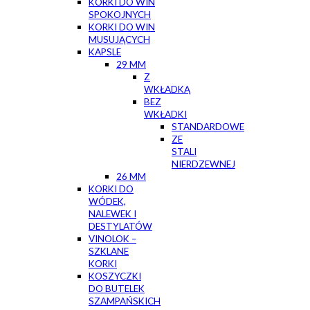
KORKI DO WIN
SPOKOJNYCH
KORKI DO WIN
MUSUJĄCYCH
KAPSLE
29 MM
Z
WKŁADKĄ
BEZ
WKŁADKI
STANDARDOWE
ZE
STALI
NIERDZEWNEJ
26 MM
KORKI DO
WÓDEK,
NALEWEK I
DESTYLATÓW
VINOLOK –
SZKLANE
KORKI
KOSZYCZKI
DO BUTELEK
SZAMPAŃSKICH