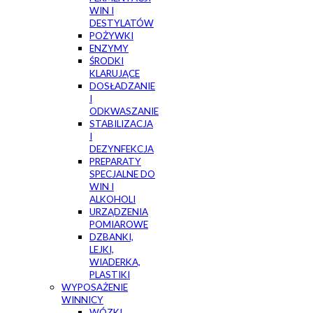
WIN I
DESTYLATÓW
POŻYWKI
ENZYMY
ŚRODKI
KLARUJĄCE
DOSŁADZANIE
I
ODKWASZANIE
STABILIZACJA
I
DEZYNFEKCJA
PREPARATY
SPECJALNE DO
WIN I
ALKOHOLI
URZĄDZENIA
POMIAROWE
DZBANKI,
LEJKI,
WIADERKA,
PLASTIKI
WYPOSAŻENIE
WINNICY
WÓZKI