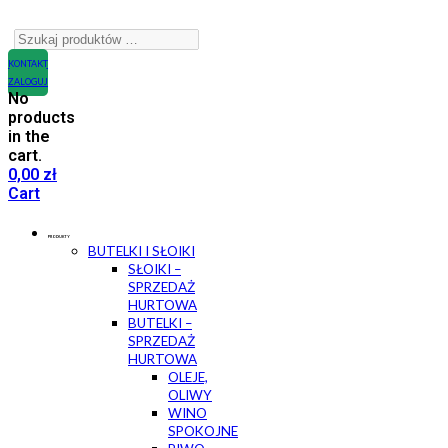
KONTAKT
ZALOGUJ
No
products
in the
cart.
0,00
zł
Cart
PRODUKTY
BUTELKI I SŁOIKI
SŁOIKI –
SPRZEDAŻ
HURTOWA
BUTELKI –
SPRZEDAŻ
HURTOWA
OLEJE,
OLIWY
WINO
SPOKOJNE