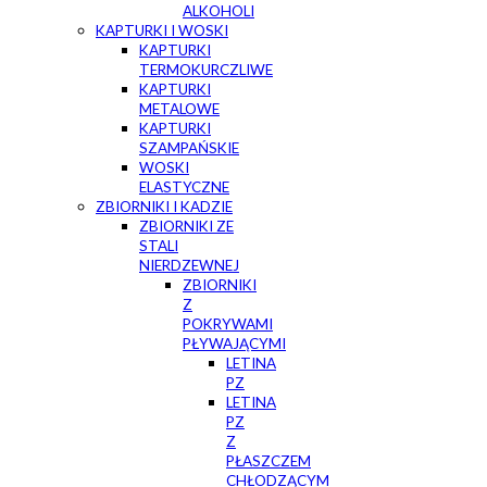
ALKOHOLI
KAPTURKI I WOSKI
KAPTURKI
TERMOKURCZLIWE
KAPTURKI
METALOWE
KAPTURKI
SZAMPAŃSKIE
WOSKI
ELASTYCZNE
ZBIORNIKI I KADZIE
ZBIORNIKI ZE
STALI
NIERDZEWNEJ
ZBIORNIKI
Z
POKRYWAMI
PŁYWAJĄCYMI
LETINA
PZ
LETINA
PZ
Z
PŁASZCZEM
CHŁODZĄCYM