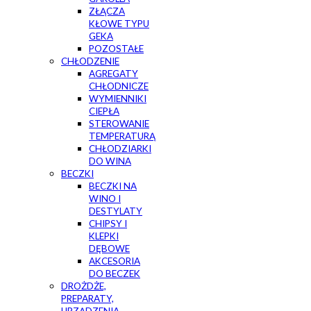
ZŁĄCZA
KŁOWE TYPU
GEKA
POZOSTAŁE
CHŁODZENIE
AGREGATY
CHŁODNICZE
WYMIENNIKI
CIEPŁA
STEROWANIE
TEMPERATURĄ
CHŁODZIARKI
DO WINA
BECZKI
BECZKI NA
WINO I
DESTYLATY
CHIPSY I
KLEPKI
DĘBOWE
AKCESORIA
DO BECZEK
DROŻDŻE,
PREPARATY,