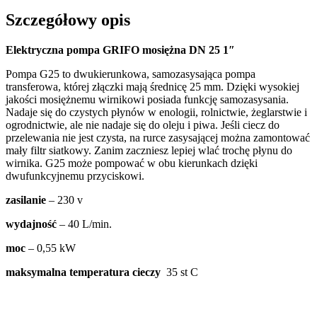
Szczegółowy opis
Elektryczna pompa GRIFO mosiężna DN 25 1″
Pompa G25 to dwukierunkowa, samozasysająca pompa
transferowa, której złączki mają średnicę 25 mm. Dzięki wysokiej
jakości mosiężnemu wirnikowi posiada funkcję samozasysania.
Nadaje się do czystych płynów w enologii, rolnictwie, żeglarstwie i
ogrodnictwie, ale nie nadaje się do oleju i piwa. Jeśli ciecz do
przelewania nie jest czysta, na rurce zasysającej można zamontować
mały filtr siatkowy. Zanim zaczniesz lepiej wlać trochę płynu do
wirnika. G25 może pompować w obu kierunkach dzięki
dwufunkcyjnemu przyciskowi.
zasilanie
– 230 v
wydajność
– 40 L/min.
moc
– 0,55 kW
maksymalna temperatura cieczy
35 st C