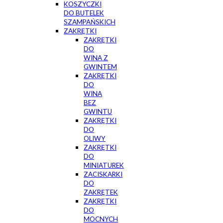
KOSZYCZKI
DO BUTELEK
SZAMPAŃSKICH
ZAKRĘTKI
ZAKRĘTKI
DO
WINA Z
GWINTEM
ZAKRĘTKI
DO
WINA
BEZ
GWINTU
ZAKRĘTKI
DO
OLIWY
ZAKRĘTKI
DO
MINIATUREK
ZACISKARKI
DO
ZAKRĘTEK
ZAKRĘTKI
DO
MOCNYCH