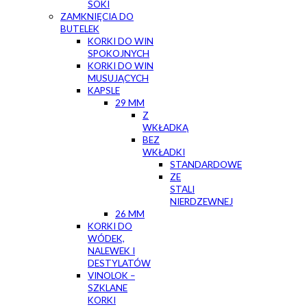
SOKI
ZAMKNIĘCIA DO
BUTELEK
KORKI DO WIN
SPOKOJNYCH
KORKI DO WIN
MUSUJĄCYCH
KAPSLE
29 MM
Z
WKŁADKĄ
BEZ
WKŁADKI
STANDARDOWE
ZE
STALI
NIERDZEWNEJ
26 MM
KORKI DO
WÓDEK,
NALEWEK I
DESTYLATÓW
VINOLOK –
SZKLANE
KORKI