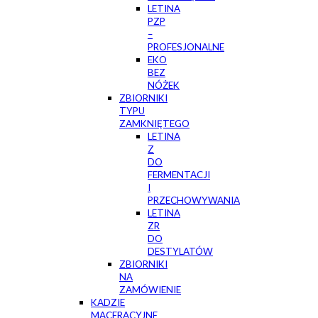
LETINA
PZP
–
PROFESJONALNE
EKO
BEZ
NÓŻEK
ZBIORNIKI
TYPU
ZAMKNIĘTEGO
LETINA
Z
DO
FERMENTACJI
I
PRZECHOWYWANIA
LETINA
ZR
DO
DESTYLATÓW
ZBIORNIKI
NA
ZAMÓWIENIE
KADZIE
MACERACYJNE