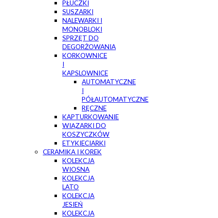
PŁUCZKI
SUSZARKI
NALEWARKI I
MONOBLOKI
SPRZĘT DO
DEGORŻOWANIA
KORKOWNICE
I
KAPSLOWNICE
AUTOMATYCZNE
I
PÓŁAUTOMATYCZNE
RĘCZNE
KAPTURKOWANIE
WIĄZARKI DO
KOSZYCZKÓW
ETYKIECIARKI
CERAMIKA I KOREK
KOLEKCJA
WIOSNA
KOLEKCJA
LATO
KOLEKCJA
JESIEŃ
KOLEKCJA