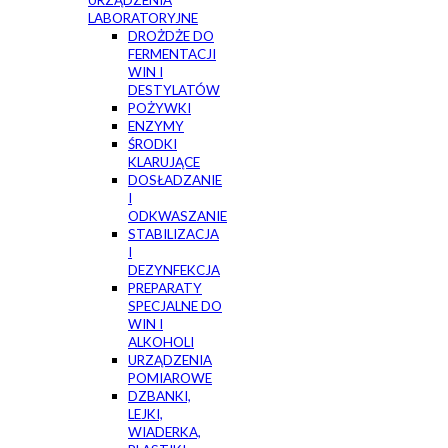
URZĄDZENIA
LABORATORYJNE
DROŻDŻE DO
FERMENTACJI
WIN I
DESTYLATÓW
POŻYWKI
ENZYMY
ŚRODKI
KLARUJĄCE
DOSŁADZANIE
I
ODKWASZANIE
STABILIZACJA
I
DEZYNFEKCJA
PREPARATY
SPECJALNE DO
WIN I
ALKOHOLI
URZĄDZENIA
POMIAROWE
DZBANKI,
LEJKI,
WIADERKA,