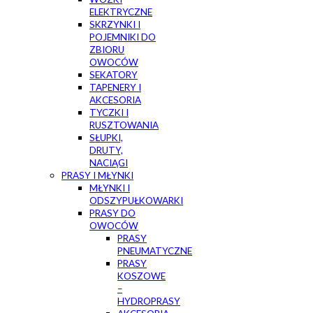
ELEKTRYCZNE
SKRZYNKI I
POJEMNIKI DO
ZBIORU
OWOCÓW
SEKATORY
TAPENERY I
AKCESORIA
TYCZKI I
RUSZTOWANIA
SŁUPKI,
DRUTY,
NACIĄGI
PRASY I MŁYNKI
MŁYNKI I
ODSZYPUŁKOWARKI
PRASY DO
OWOCÓW
PRASY
PNEUMATYCZNE
PRASY
KOSZOWE
–
HYDROPRASY