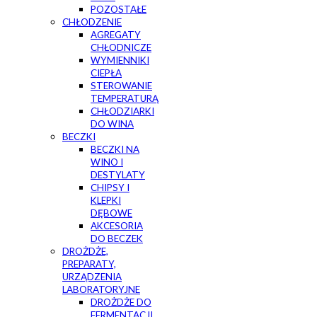
POZOSTAŁE
CHŁODZENIE
AGREGATY
CHŁODNICZE
WYMIENNIKI
CIEPŁA
STEROWANIE
TEMPERATURĄ
CHŁODZIARKI
DO WINA
BECZKI
BECZKI NA
WINO I
DESTYLATY
CHIPSY I
KLEPKI
DĘBOWE
AKCESORIA
DO BECZEK
DROŻDŻE,
PREPARATY,
URZĄDZENIA
LABORATORYJNE
DROŻDŻE DO
FERMENTACJI