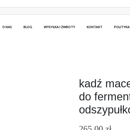
O NAS
BLOG
WYSYŁKA I ZWROTY
KONTAKT
POLITYKA
kadź mace
do ferment
odszypułk
265,00
zł