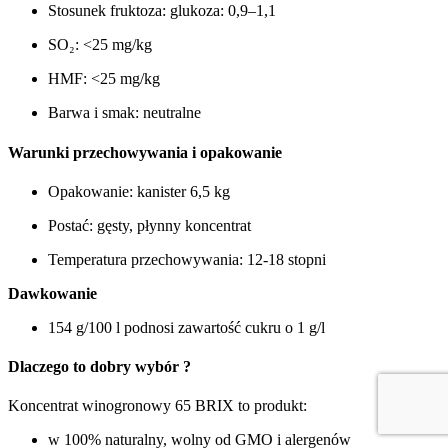
Stosunek fruktoza: glukoza: 0,9–1,1
SO₂: <25 mg/kg
HMF: <25 mg/kg
Barwa i smak: neutralne
Warunki przechowywania i opakowanie
Opakowanie: kanister 6,5 kg
Postać: gęsty, płynny koncentrat
Temperatura przechowywania: 12-18 stopni
Dawkowanie
154 g/100 l podnosi zawartość cukru o 1 g/l
Dlaczego to dobry wybór ?
Koncentrat winogronowy 65 BRIX to produkt:
w 100% naturalny, wolny od GMO i alergenów