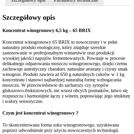
Szczegółowy opis
Parametry techniczne
Szczegółowy opis
Koncentrat winogronowy 6,5 kg – 65 BRIX
Koncentrat winogronowy 65 BRIX to nowoczesny i w pełni
naturalny produkt enologiczny, który znajduje szerokie
zastosowanie w profesjonalnym winiarstwie oraz produkcji
wysokiej jakości napojów fermentowanych. Powstaje w procesie
delikatnego odparowania moszczu winogronowego, dzięki czemu
zachowuje autentyczny charakter, naturalne aromaty i czysty smak
winogron. Produkt zawiera aż 650 g naturalnych cukrów w 1 kg
koncentratu i stanowi najbardziej naturalną formę wzbogacania
moszczu. W przeciwieństwie do sacharozy czy syropów
glukozowo-fruktozowych, nie wnosi obcych posmaków, łatwo się
rozpuszcza i harmonijnie łączy z winem, poprawiając jego strukturę
i walory sensoryczne.
Czym jest koncentrat winogronowy ?
To skoncentrowana forma soku winogronowego, uzyskiwana
poprzez odwodnienie przy użyciu nowoczesnych technologii.