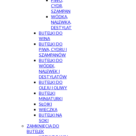
PIWO,
CYDR,
SZAMPAN
WÓDKA,
NALEWKA,
DESTYLAT
BUTELKI DO
WINA
BUTELKI DO
PIWA, CYDRU I
SZAMPANÓW
BUTELKI DO
WÓDEK,
NALEWEK I
DESTYLATÓW
BUTELKI DO
OLEJU I OLIWY
BUTELKI
MINIATURKI
SŁOIKI
WIECZKA
BUTELKI NA
SOKI
ZAMKNIĘCIA DO
BUTELEK