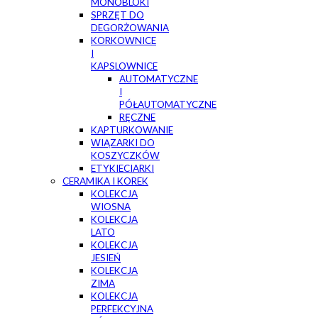
MONOBLOKI
SPRZĘT DO
DEGORŻOWANIA
KORKOWNICE
I
KAPSLOWNICE
AUTOMATYCZNE
I
PÓŁAUTOMATYCZNE
RĘCZNE
KAPTURKOWANIE
WIĄZARKI DO
KOSZYCZKÓW
ETYKIECIARKI
CERAMIKA I KOREK
KOLEKCJA
WIOSNA
KOLEKCJA
LATO
KOLEKCJA
JESIEŃ
KOLEKCJA
ZIMA
KOLEKCJA
PERFEKCYJNA