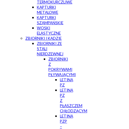
TERMOKURCZLIWE
KAPTURKI
METALOWE
KAPTURKI
SZAMPAŃSKIE
WOSKI
ELASTYCZNE
ZBIORNIKI I KADZIE
ZBIORNIKI ZE
STALI
NIERDZEWNEJ
ZBIORNIKI
Z
POKRYWAMI
PŁYWAJĄCYMI
LETINA
PZ
LETINA
PZ
Z
PŁASZCZEM
CHŁODZĄCYM
LETINA
PZP
–