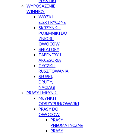
PLASTIKI
WYPOSAŻENIE
WINNICY
WÓZKI
ELEKTRYCZNE
SKRZYNKI I
POJEMNIKI DO
ZBIORU
OWOCÓW
SEKATORY
TAPENERY I
AKCESORIA
TYCZKI I
RUSZTOWANIA
SŁUPKI,
DRUTY,
NACIĄGI
PRASY I MŁYNKI
MŁYNKI I
ODSZYPUŁKOWARKI
PRASY DO
OWOCÓW
PRASY
PNEUMATYCZNE
PRASY