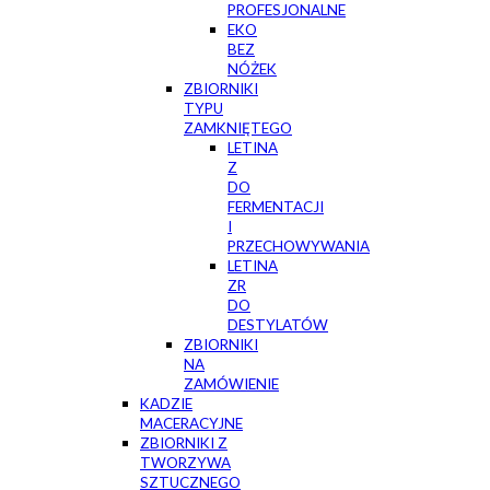
PROFESJONALNE
EKO
BEZ
NÓŻEK
ZBIORNIKI
TYPU
ZAMKNIĘTEGO
LETINA
Z
DO
FERMENTACJI
I
PRZECHOWYWANIA
LETINA
ZR
DO
DESTYLATÓW
ZBIORNIKI
NA
ZAMÓWIENIE
KADZIE
MACERACYJNE
ZBIORNIKI Z
TWORZYWA
SZTUCZNEGO