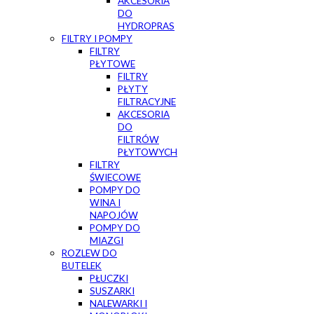
AKCESORIA
DO
HYDROPRAS
FILTRY I POMPY
FILTRY
PŁYTOWE
FILTRY
PŁYTY
FILTRACYJNE
AKCESORIA
DO
FILTRÓW
PŁYTOWYCH
FILTRY
ŚWIECOWE
POMPY DO
WINA I
NAPOJÓW
POMPY DO
MIAZGI
ROZLEW DO
BUTELEK
PŁUCZKI
SUSZARKI
NALEWARKI I