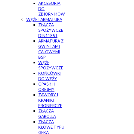
AKCESORIA
DO
ZBIORNIKÓW
WĘŻE I ARMATURA
ZŁĄCZA
SPOŻYWCZE
DIN11851
ARMATURA Z
GWINTAMI
CALOWYMI
BSP
WĘŻE
SPOŻYWCZE
KOŃCÓWKI
DO WĘŻY
OPASKI I
OBEJMY
ZAWORY I
KRANIKI
PROBIERCZE
ZŁĄCZA
GAROLLA
ZŁĄCZA
KŁOWE TYPU
GEKA