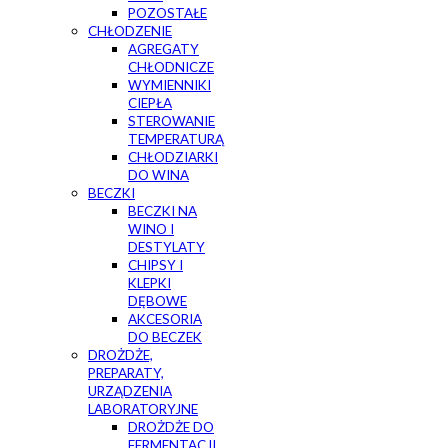
POZOSTAŁE
CHŁODZENIE
AGREGATY
CHŁODNICZE
WYMIENNIKI
CIEPŁA
STEROWANIE
TEMPERATURĄ
CHŁODZIARKI
DO WINA
BECZKI
BECZKI NA
WINO I
DESTYLATY
CHIPSY I
KLEPKI
DĘBOWE
AKCESORIA
DO BECZEK
DROŻDŻE,
PREPARATY,
URZĄDZENIA
LABORATORYJNE
DROŻDŻE DO
FERMENTACJI