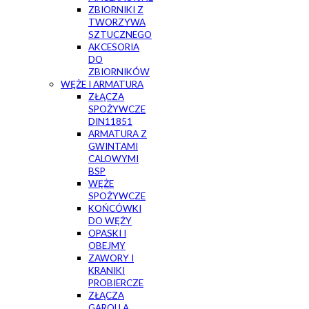
ZBIORNIKI Z
TWORZYWA
SZTUCZNEGO
AKCESORIA
DO
ZBIORNIKÓW
WĘŻE I ARMATURA
ZŁĄCZA
SPOŻYWCZE
DIN11851
ARMATURA Z
GWINTAMI
CALOWYMI
BSP
WĘŻE
SPOŻYWCZE
KOŃCÓWKI
DO WĘŻY
OPASKI I
OBEJMY
ZAWORY I
KRANIKI
PROBIERCZE
ZŁĄCZA
GAROLLA