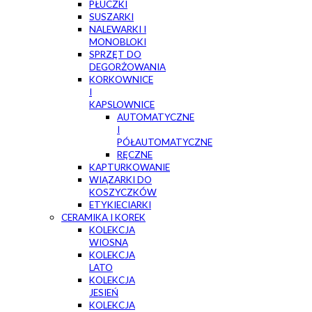
PŁUCZKI
SUSZARKI
NALEWARKI I
MONOBLOKI
SPRZĘT DO
DEGORŻOWANIA
KORKOWNICE
I
KAPSLOWNICE
AUTOMATYCZNE
I
PÓŁAUTOMATYCZNE
RĘCZNE
KAPTURKOWANIE
WIĄZARKI DO
KOSZYCZKÓW
ETYKIECIARKI
CERAMIKA I KOREK
KOLEKCJA
WIOSNA
KOLEKCJA
LATO
KOLEKCJA
JESIEŃ
KOLEKCJA