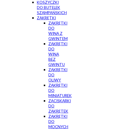
KOSZYCZKI
DO BUTELEK
SZAMPAŃSKICH
ZAKRĘTKI
ZAKRĘTKI
DO
WINA Z
GWINTEM
ZAKRĘTKI
DO
WINA
BEZ
GWINTU
ZAKRĘTKI
DO
OLIWY
ZAKRĘTKI
DO
MINIATUREK
ZACISKARKI
DO
ZAKRĘTEK
ZAKRĘTKI
DO
MOCNYCH