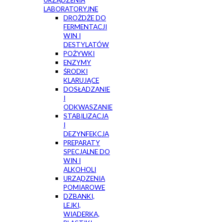
URZĄDZENIA
LABORATORYJNE
DROŻDŻE DO
FERMENTACJI
WIN I
DESTYLATÓW
POŻYWKI
ENZYMY
ŚRODKI
KLARUJĄCE
DOSŁADZANIE
I
ODKWASZANIE
STABILIZACJA
I
DEZYNFEKCJA
PREPARATY
SPECJALNE DO
WIN I
ALKOHOLI
URZĄDZENIA
POMIAROWE
DZBANKI,
LEJKI,
WIADERKA,