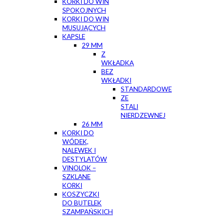
KORKI DO WIN
SPOKOJNYCH
KORKI DO WIN
MUSUJĄCYCH
KAPSLE
29 MM
Z
WKŁADKĄ
BEZ
WKŁADKI
STANDARDOWE
ZE
STALI
NIERDZEWNEJ
26 MM
KORKI DO
WÓDEK,
NALEWEK I
DESTYLATÓW
VINOLOK –
SZKLANE
KORKI
KOSZYCZKI
DO BUTELEK
SZAMPAŃSKICH