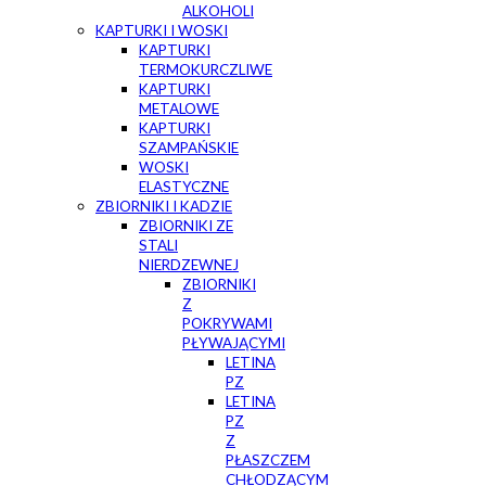
ALKOHOLI
KAPTURKI I WOSKI
KAPTURKI
TERMOKURCZLIWE
KAPTURKI
METALOWE
KAPTURKI
SZAMPAŃSKIE
WOSKI
ELASTYCZNE
ZBIORNIKI I KADZIE
ZBIORNIKI ZE
STALI
NIERDZEWNEJ
ZBIORNIKI
Z
POKRYWAMI
PŁYWAJĄCYMI
LETINA
PZ
LETINA
PZ
Z
PŁASZCZEM
CHŁODZĄCYM