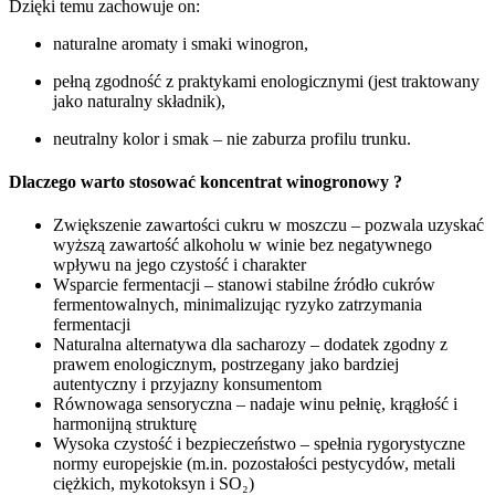
Dzięki temu zachowuje on:
naturalne aromaty i smaki winogron,
pełną zgodność z praktykami enologicznymi (jest traktowany
jako naturalny składnik),
neutralny kolor i smak – nie zaburza profilu trunku.
Dlaczego warto stosować koncentrat winogronowy ?
Zwiększenie zawartości cukru w moszczu – pozwala uzyskać
wyższą zawartość alkoholu w winie bez negatywnego
wpływu na jego czystość i charakter
Wsparcie fermentacji – stanowi stabilne źródło cukrów
fermentowalnych, minimalizując ryzyko zatrzymania
fermentacji
Naturalna alternatywa dla sacharozy – dodatek zgodny z
prawem enologicznym, postrzegany jako bardziej
autentyczny i przyjazny konsumentom
Równowaga sensoryczna – nadaje winu pełnię, krągłość i
harmonijną strukturę
Wysoka czystość i bezpieczeństwo – spełnia rygorystyczne
normy europejskie (m.in. pozostałości pestycydów, metali
ciężkich, mykotoksyn i SO₂)