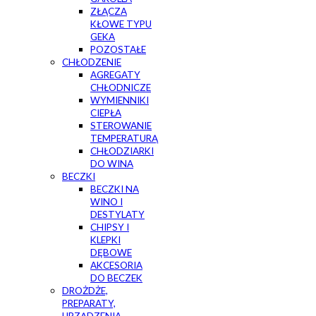
ZŁĄCZA
KŁOWE TYPU
GEKA
POZOSTAŁE
CHŁODZENIE
AGREGATY
CHŁODNICZE
WYMIENNIKI
CIEPŁA
STEROWANIE
TEMPERATURĄ
CHŁODZIARKI
DO WINA
BECZKI
BECZKI NA
WINO I
DESTYLATY
CHIPSY I
KLEPKI
DĘBOWE
AKCESORIA
DO BECZEK
DROŻDŻE,
PREPARATY,