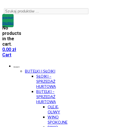
KONTAKT
ZALOGUJ
No
products
in the
cart.
0,00
zł
Cart
PRODUKTY
BUTELKI I SŁOIKI
SŁOIKI –
SPRZEDAŻ
HURTOWA
BUTELKI –
SPRZEDAŻ
HURTOWA
OLEJE,
OLIWY
WINO
SPOKOJNE