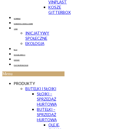
VINPLAST
KOSZE
GITTERBOX
WYPRZEDAŻ
DORADZTWO TECHNOLOGICZNE
O NAS
INICJATYWY
SPOŁECZNE
EKOLOGIA
BLOG
WYSYŁKA I ZWROTY
KONTAKT
POLITYKA PRYWATNOŚCI
Menu
PRODUKTY
BUTELKI I SŁOIKI
SŁOIKI –
SPRZEDAŻ
HURTOWA
BUTELKI –
SPRZEDAŻ
HURTOWA
OLEJE,