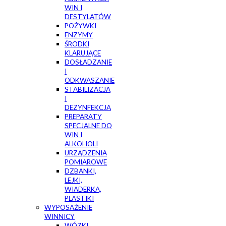
WIN I
DESTYLATÓW
POŻYWKI
ENZYMY
ŚRODKI
KLARUJĄCE
DOSŁADZANIE
I
ODKWASZANIE
STABILIZACJA
I
DEZYNFEKCJA
PREPARATY
SPECJALNE DO
WIN I
ALKOHOLI
URZĄDZENIA
POMIAROWE
DZBANKI,
LEJKI,
WIADERKA,
PLASTIKI
WYPOSAŻENIE
WINNICY
WÓZKI