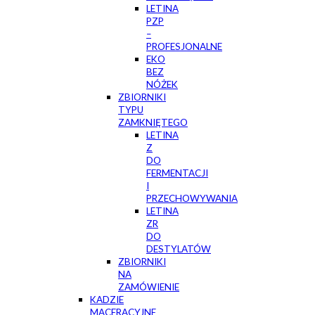
LETINA
PZP
–
PROFESJONALNE
EKO
BEZ
NÓŻEK
ZBIORNIKI
TYPU
ZAMKNIĘTEGO
LETINA
Z
DO
FERMENTACJI
I
PRZECHOWYWANIA
LETINA
ZR
DO
DESTYLATÓW
ZBIORNIKI
NA
ZAMÓWIENIE
KADZIE
MACERACYJNE