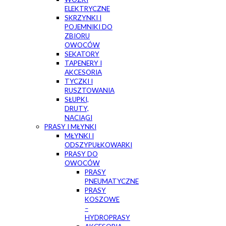
ELEKTRYCZNE
SKRZYNKI I
POJEMNIKI DO
ZBIORU
OWOCÓW
SEKATORY
TAPENERY I
AKCESORIA
TYCZKI I
RUSZTOWANIA
SŁUPKI,
DRUTY,
NACIĄGI
PRASY I MŁYNKI
MŁYNKI I
ODSZYPUŁKOWARKI
PRASY DO
OWOCÓW
PRASY
PNEUMATYCZNE
PRASY
KOSZOWE
–
HYDROPRASY