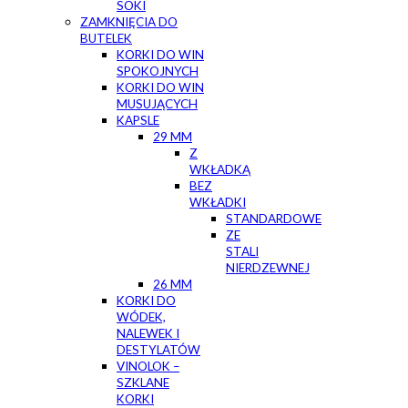
SOKI
ZAMKNIĘCIA DO
BUTELEK
KORKI DO WIN
SPOKOJNYCH
KORKI DO WIN
MUSUJĄCYCH
KAPSLE
29 MM
Z
WKŁADKĄ
BEZ
WKŁADKI
STANDARDOWE
ZE
STALI
NIERDZEWNEJ
26 MM
KORKI DO
WÓDEK,
NALEWEK I
DESTYLATÓW
VINOLOK –
SZKLANE
KORKI